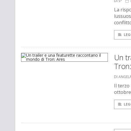
DI S*
La risp
lussuos
conflitt
LEG
Un tr
Tron:
DI ANGEL
Il terzo
ottobre
LEG