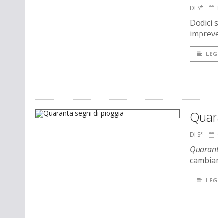
DI S*
Dodici s
impreve
LEG
Quara
DI S*
Quaranta
cambiam
LEG