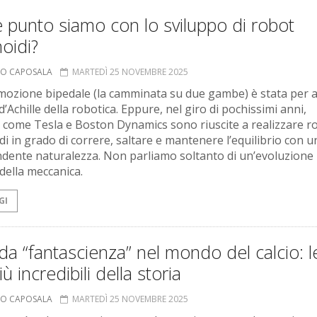
 punto siamo con lo sviluppo di robot
oidi?
MO CAPOSALA
MARTEDÌ 25 NOVEMBRE 2025
mozione bipedale (la camminata su due gambe) è stata per an
d’Achille della robotica. Eppure, nel giro di pochissimi anni,
 come Tesla e Boston Dynamics sono riuscite a realizzare r
i in grado di correre, saltare e mantenere l’equilibrio con u
dente naturalezza. Non parliamo soltanto di un’evoluzione 
ella meccanica.
GI
 da “fantascienza” nel mondo del calcio: l
iù incredibili della storia
MO CAPOSALA
MARTEDÌ 25 NOVEMBRE 2025