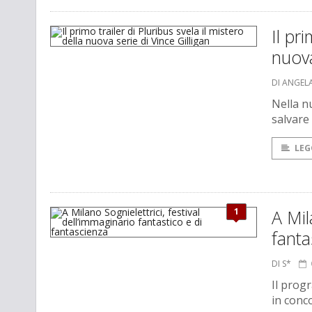
Il pr
nuova
DI ANGEL
Nella n
salvare 
LEG
1
A Mil
fanta
DI S*
Il prog
in conc