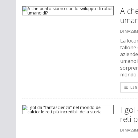
A che
uman
DI MASSI
La loco
tallone 
aziende
umanoid
sorpren
mondo d
LEG
I gol
reti p
DI MASSI