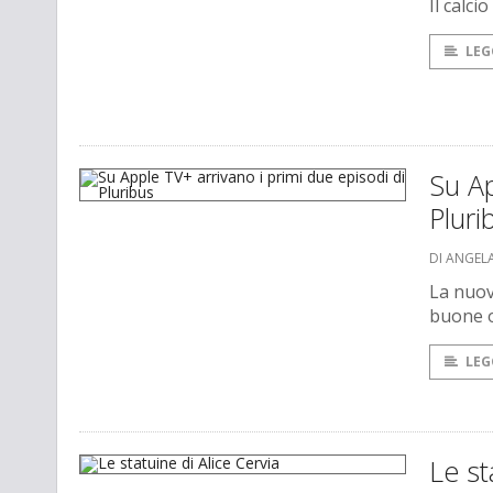
Il calc
LEG
Su Ap
Pluri
DI ANGEL
La nuova
buone o
LEG
Le st