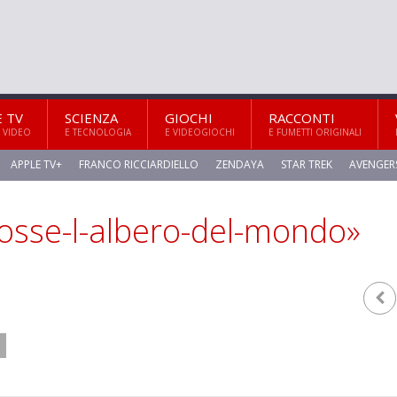
E TV
SCIENZA
GIOCHI
RACCONTI
 VIDEO
E TECNOLOGIA
E VIDEOGIOCHI
E FUMETTI ORIGINALI
APPLE TV+
FRANCO RICCIARDIELLO
ZENDAYA
STAR TREK
AVENGER
osse-l-albero-del-mondo»