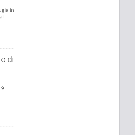
ugia in
al
do di
 9