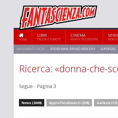
LIBRI
CINEMA
SERI
EBOOK E FUMETTI
NEWS E RECENSIONI
NEWS E
HOME
ARGOMENTI CALDI:
SPIDER-MAN: BRAND NEW DAY
SUPERGIRL
Ricerca: «donna-che-sc
STAR TREK: STRANGE NEW WORLDS
Segue - Pagina 3
News (2069)
Approfondimenti (338)
Gallerie (12)