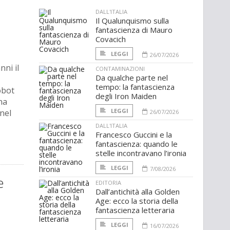
DALL'ITALIA
Il Qualunquismo sulla
fantascienza di Mauro
Covacich
LEGGI
26/07/2026
ni il
CONTAMINAZIONI
Da qualche parte nel
tempo: la fantascienza
obot
degli Iron Maiden
na
LEGGI
nel
26/07/2026
DALL'ITALIA
Francesco Guccini e la
fantascienza: quando le
stelle incontravano l’ironia
LEGGI
7/08/2026
e
EDITORIA
Dall’antichità alla Golden
Age: ecco la storia della
fantascienza letteraria
LEGGI
16/07/2026