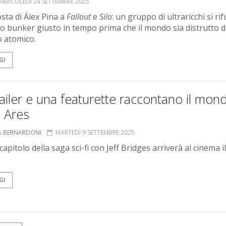
MERCOLEDÌ 24 SETTEMBRE 2025
osta di Álex Pina a
Fallout
e
Silo
: un gruppo di ultraricchi si rif
o bunker giusto in tempo prima che il mondo sia distrutto d
o atomico.
GI
ailer e una featurette raccontano il mon
 Ares
A BERNARDONI
MARTEDÌ 9 SETTEMBRE 2025
 capitolo della saga sci-fi con Jeff Bridges arriverà al cinema il
GI