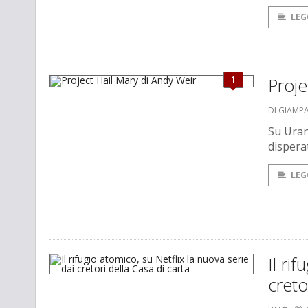
LEG
1
Proje
DI GIAMP
Su Uran
dispera
LEG
Il ri
creto