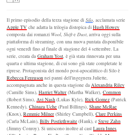
Il primo episodio della terza stagione di
Silo
, acclamata serie
Apple TV
che adatta la trilogia distopica di
Hugh Howey
composta dai romanzi
Wool
,
Shift
e
Dust
, arriva oggi sulla
piattaforma di streaming, con una nuova puntata disponibile
ogni venerdì fino al finale di stagione del 4 settembre. La
serie, creata da
Graham Yost
, è già stata rinnovata per una
quarta e ultima stagione, di cui sono già state completate le
riprese. Protagonista del mondo post-apocalittico di Silo è
Rebecca Ferguson
nei panni dell'ingegnera Juliette,
accompagnata anche in questa stagione da
Alexandria Riley
(Camille Sims),
Harriet Walter
(Martha Walker),
Common
(Robert Sims),
Avi Nash
(Lukas Kyle),
Rick Gomez
(Patrick
Kennedy),
Chinaza Uche
(Paul Billings),
Shane McRae
(Knox),
Remmie Milner
(Shirley Campbell),
Clare Perkins
(Carla McLain),
Billy Postlethwaite
(Hank), e
Steve Zahn
(Jimmy Conroy). Si uniscono inoltre al cast
Laura Innes