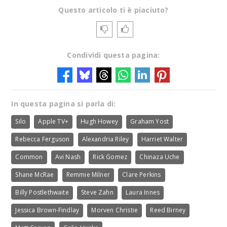
Questo articolo ti è piaciuto?
Condividi questa pagina:
In questa pagina si parla di:
Silo
Apple TV+
Hugh Howey
Graham Yost
Rebecca Ferguson
Alexandria Riley
Harriet Walter
Common
Avi Nash
Rick Gomez
Chinaza Uche
Shane McRae
Remmie Milner
Clare Perkins
Billy Postlethwaite
Steve Zahn
Laura Innes
Jessica Brown-Findlay
Morven Christie
Reed Birney