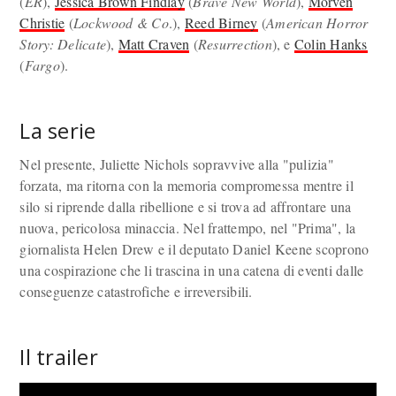
(
ER
),
Jessica Brown Findlay
(
Brave New World
),
Morven
Christie
(
Lockwood & Co
.),
Reed Birney
(
American Horror
Story: Delicate
),
Matt Craven
(
Resurrection
), e
Colin Hanks
(
Fargo
).
La serie
Nel presente, Juliette Nichols sopravvive alla "pulizia"
forzata, ma ritorna con la memoria compromessa mentre il
silo si riprende dalla ribellione e si trova ad affrontare una
nuova, pericolosa minaccia. Nel frattempo, nel "Prima", la
giornalista Helen Drew e il deputato Daniel Keene scoprono
una cospirazione che li trascina in una catena di eventi dalle
conseguenze catastrofiche e irreversibili.
Il trailer