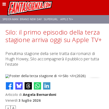
SPIDER-MAN: BRAND NEW DAY
SUPERGIRL
APPLE TV+
Silo: il primo episodio della terza
FRANCO RICCIARDIELLO
ZENDAYA
AVENGERS: DOOMSDAY
STAR TREK
stagione arriva oggi su Apple TV+
NETFLIX
SADIE SINK
CELIA ROSE GOODING
Penultima stagione della serie tratta dai romanzi di
Hugh Howey, Silo accompagnerà il pubblico per tutta
l'estate
Articolo di
Angela Bernardoni
Poster della terza stagione di
Silo
(2026)
Venerdì
3 luglio 2026
A
A