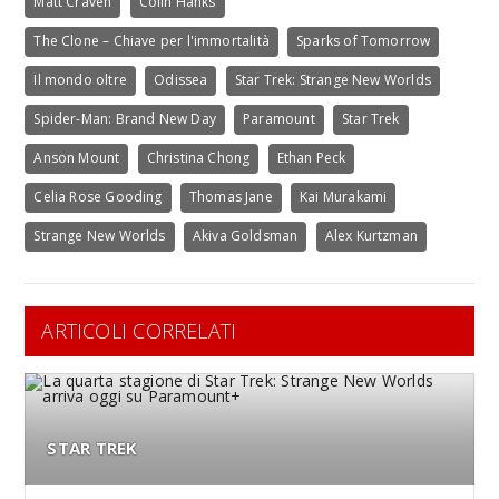
Matt Craven
Colin Hanks
The Clone – Chiave per l'immortalità
Sparks of Tomorrow
Il mondo oltre
Odissea
Star Trek: Strange New Worlds
Spider-Man: Brand New Day
Paramount
Star Trek
Anson Mount
Christina Chong
Ethan Peck
Celia Rose Gooding
Thomas Jane
Kai Murakami
Strange New Worlds
Akiva Goldsman
Alex Kurtzman
ARTICOLI CORRELATI
STAR TREK