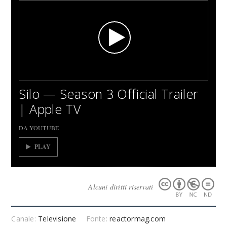
Silo — Season 3 Official Trailer
| Apple TV
DA YOUTUBE
PLAY
Alcuni diritti riservati
Canale:
Televisione
Fonte:
reactormag.com