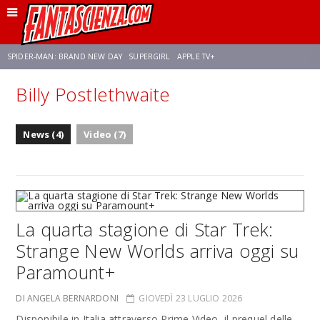
SPIDER-MAN: BRAND NEW DAY
SUPERGIRL
APPLE TV+
Billy Postlethwaite
FRANCO RICCIARDIELLO
ZENDAYA
STAR TREK
AVENGERS: DOOMSDAY
News (4)
Video (7)
NETFLIX
SADIE SINK
STAR TREK: STRANGE NEW WORLDS
La quarta stagione di Star Trek:
Strange New Worlds arriva oggi su
Paramount+
DI ANGELA BERNARDONI
GIOVEDÌ 23 LUGLIO 2026
Disponibile in Italia attraverso Prime Video, il prequel delle