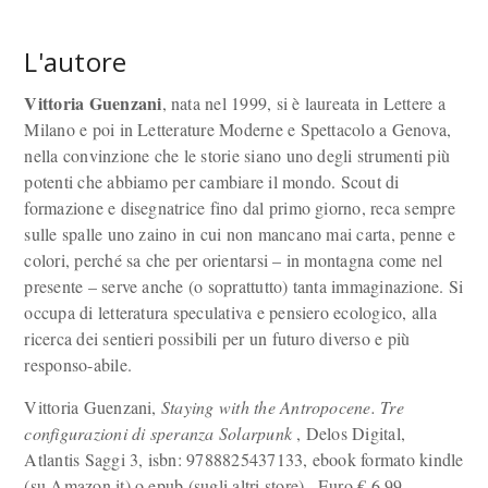
L'autore
Vittoria Guenzani
, nata nel 1999, si è laureata in Lettere a
Milano e poi in Letterature Moderne e Spettacolo a Genova,
nella convinzione che le storie siano uno degli strumenti più
potenti che abbiamo per cambiare il mondo. Scout di
formazione e disegnatrice fino dal primo giorno, reca sempre
sulle spalle uno zaino in cui non mancano mai carta, penne e
colori, perché sa che per orientarsi – in montagna come nel
presente – serve anche (o soprattutto) tanta immaginazione. Si
occupa di letteratura speculativa e pensiero ecologico, alla
ricerca dei sentieri possibili per un futuro diverso e più
responso-abile.
Vittoria Guenzani,
Staying with the Antropocene. Tre
configurazioni di speranza Solarpunk
, Delos Digital,
Atlantis Saggi 3, isbn: 9788825437133, ebook formato kindle
(su Amazon.it) o epub (sugli altri store) , Euro
€
6,99