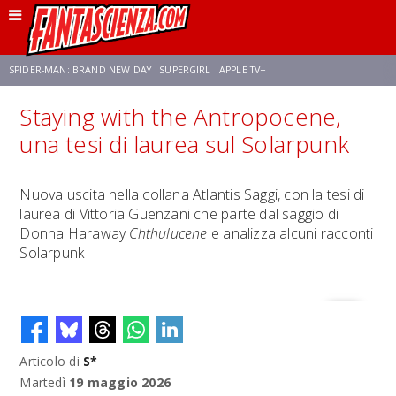
SPIDER-MAN: BRAND NEW DAY
SUPERGIRL
APPLE TV+
Staying with the Antropocene,
FRANCO RICCIARDIELLO
ZENDAYA
STAR TREK
AVENGERS: DOOMSDAY
una tesi di laurea sul Solarpunk
NETFLIX
SADIE SINK
STAR TREK: STRANGE NEW WORLDS
Nuova uscita nella collana Atlantis Saggi, con la tesi di
laurea di Vittoria Guenzani che parte dal saggio di
Donna Haraway
Chthulucene
e analizza alcuni racconti
Solarpunk
Articolo di
S*
Martedì
19 maggio 2026