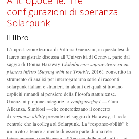
Antropocene. Tre
configurazioni di speranza
Solarpunk
Il libro
L’impostazione teorica di Vittoria Guenzani, in questa tesi di
laurea magistrale discussa all’Università di Genova, parte dal
saggio di Donna Haraway
Chthulucene: sopravvivere su un
pianeta infetto
(
Staying with the Trouble
, 2016), convertito in
strumento di analisi per interrogare una serie di racconti
solarpunk italiani e stranieri, in alcuni dei quali si trovano
espliciti rimandi al pensiero della filosofa statunitense.
Guenzani propone categorie, o
configurazioni
— Cura,
Alleanza, Simbiosi —che concretizzano il concetto
di
response-ability
presente nel saggio di Haraway, il nodo
centrale che la collega al Solarpunk. La “responso-abilità” è
un invito a tenere a mente di essere parte di una rete
interconnessa e multispecie, all’interno della quale gli esseri