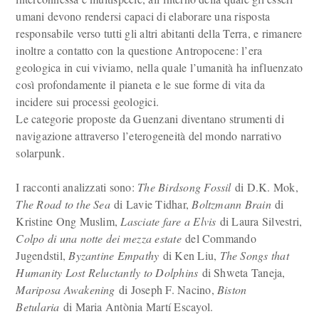
umani devono rendersi capaci di elaborare una risposta
responsabile verso tutti gli altri abitanti della Terra, e rimanere
inoltre a contatto con la questione Antropocene: l’era
geologica in cui viviamo, nella quale l’umanità ha influenzato
così profondamente il pianeta e le sue forme di vita da
incidere sui processi geologici.
Le categorie proposte da Guenzani diventano strumenti di
navigazione attraverso l’eterogeneità del mondo narrativo
solarpunk.
I racconti analizzati sono:
The Birdsong Fossil
di D.K. Mok,
The Road to the Sea
di Lavie Tidhar,
Boltzmann Brain
di
Kristine Ong Muslim,
Lasciate fare a Elvis
di Laura Silvestri,
Colpo di una notte dei mezza estate
del Commando
Jugendstil,
Byzantine Empathy
di Ken Liu,
The Songs that
Humanity Lost Reluctantly to Dolphins
di Shweta Taneja,
Mariposa Awakening
di Joseph F. Nacino,
Biston
Betularia
di Maria Antònia Martí Escayol.