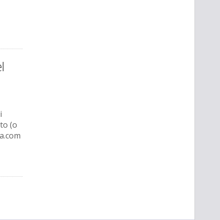
l
i
to (o
za.com