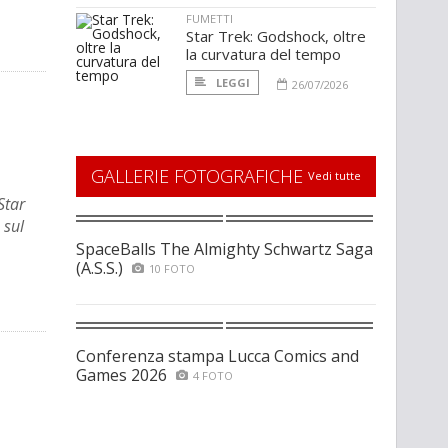
FUMETTI
Star Trek: Godshock, oltre
la curvatura del tempo
LEGGI
26/07/2026
GALLERIE FOTOGRAFICHE
Vedi tutte
Star
 sul
SpaceBalls The Almighty Schwartz Saga
(A.S.S.)
10 FOTO
Conferenza stampa Lucca Comics and
Games 2026
4 FOTO