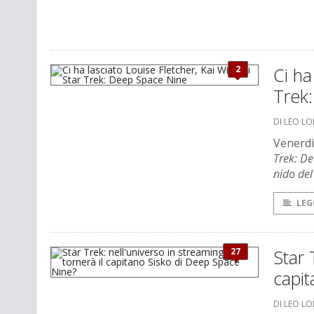
2
Ci ha
Trek
DI LEO L
Venerdì
Trek: D
nido del
LEG
27
Star 
capi
DI LEO L