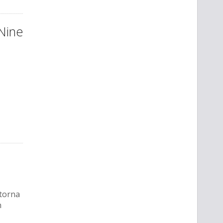
Nine
 torna
n