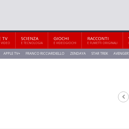
E TV
SCIENZA
GIOCHI
RACCONTI
 VIDEO
E TECNOLOGIA
E VIDEOGIOCHI
E FUMETTI ORIGINALI
APPLE TV+
FRANCO RICCIARDIELLO
ZENDAYA
STAR TREK
AVENGER