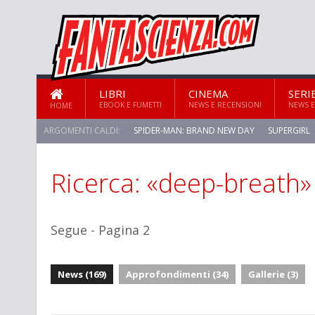
LIBRI
CINEMA
SERI
EBOOK E FUMETTI
NEWS E RECENSIONI
NEWS E
HOME
ARGOMENTI CALDI:
SPIDER-MAN: BRAND NEW DAY
SUPERGIRL
Ricerca: «deep-breath»
STAR TREK: STRANGE NEW WORLDS
Segue - Pagina 2
News (169)
Approfondimenti (34)
Gallerie (3)