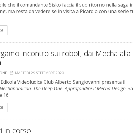
ile che il comandante Sisko faccia il suo ritorno nella saga i
ng, ma resta da vedere se in visita a Picard o con una serie t
GI
gamo incontro sui robot, dai Mecha alla
à
IONE
MARTEDÌ 29 SETTEMBRE 2020
oEdicola Videoludica Club Alberto Sangiovanni presenta il
Mechanomicon. The Deep One. Approfondire il Mecha Design
. S
e 16.
GI
i in corso