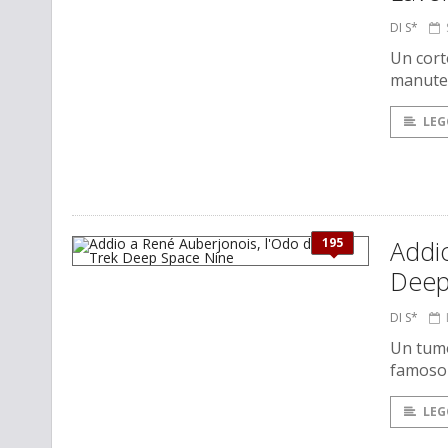
DI S*
Un cort
manuten
LEG
195
Addio
Deep
DI S*
Un tumo
famoso 
LEG