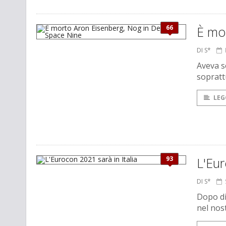
66
È mo
DI S*
Aveva s
sopratt
LEG
93
L'Eur
DI S*
Dopo di
nel nos