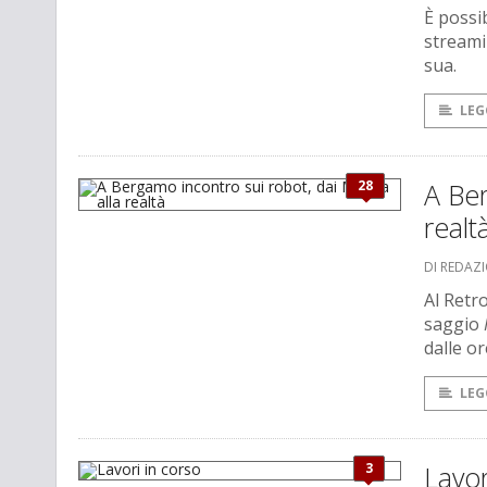
È possib
streami
sua.
LEG
28
A Ber
realt
DI REDAZ
Al Retr
saggio
dalle or
LEG
3
Lavor