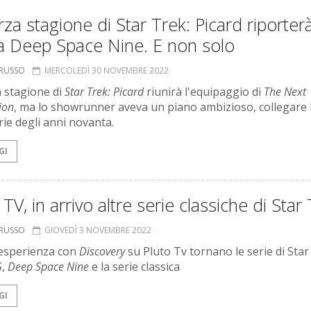
rza stagione di Star Trek: Picard riporterà
a Deep Space Nine. E non solo
ORUSSO
MERCOLEDÌ 30 NOVEMBRE 2022
a stagione di
Star Trek: Picard
riunirà l'equipaggio di
The Next
ion
, ma lo showrunner aveva un piano ambizioso, collegare 
rie degli anni novanta.
GI
 TV, in arrivo altre serie classiche di Star
ORUSSO
GIOVEDÌ 3 NOVEMBRE 2022
esperienza con
Discovery
su Pluto Tv tornano le serie di Star
G
,
Deep Space Nine
e la serie classica
GI