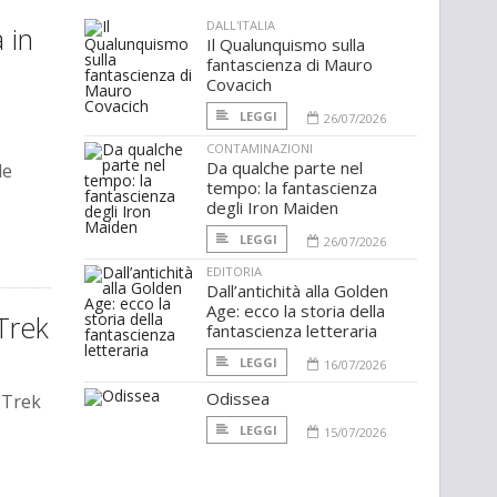
DALL'ITALIA
 in
Il Qualunquismo sulla
fantascienza di Mauro
Covacich
LEGGI
26/07/2026
CONTAMINAZIONI
Da qualche parte nel
le
tempo: la fantascienza
degli Iron Maiden
LEGGI
26/07/2026
EDITORIA
Dall’antichità alla Golden
Age: ecco la storia della
 Trek
fantascienza letteraria
LEGGI
16/07/2026
Odissea
 Trek
LEGGI
15/07/2026