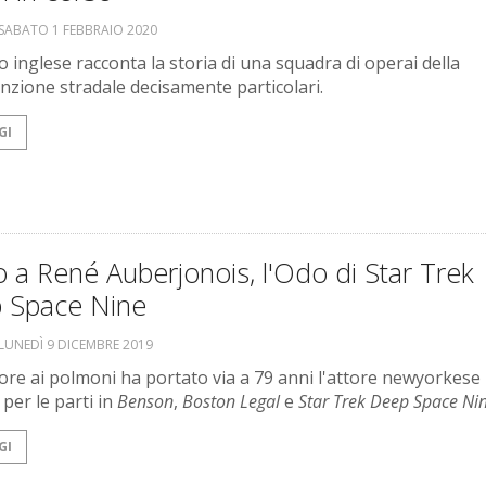
SABATO 1 FEBBRAIO 2020
o inglese racconta la storia di una squadra di operai della
zione stradale decisamente particolari.
GI
 a René Auberjonois, l'Odo di Star Trek
 Space Nine
LUNEDÌ 9 DICEMBRE 2019
re ai polmoni ha portato via a 79 anni l'attore newyorkese
per le parti in
Benson
,
Boston Legal
e
Star Trek Deep Space Ni
GI