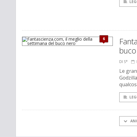
LEG
6
Fanta
buco
DI S*
Le gran
Godzill
qualcos
LEG
AN