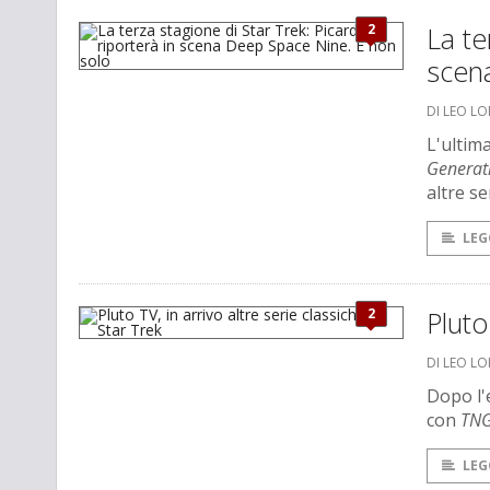
2
La te
scen
DI LEO L
L'ultim
Generat
altre se
LEG
2
Pluto
DI LEO L
Dopo l'
con
TN
LEG