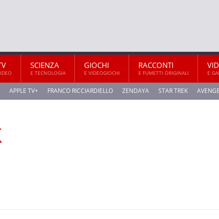
TV
SCIENZA
GIOCHI
RACCONTI
VI
VIDEO
E TECNOLOGIA
E VIDEOGIOCHI
E FUMETTI ORIGINALI
E GA
APPLE TV+
FRANCO RICCIARDIELLO
ZENDAYA
STAR TREK
AVENG
k