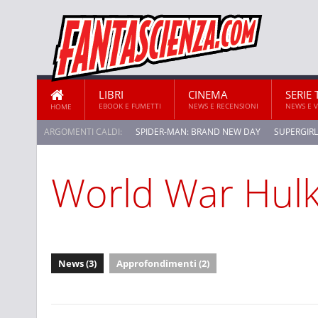
LIBRI
CINEMA
SERIE 
EBOOK E FUMETTI
NEWS E RECENSIONI
NEWS E 
HOME
ARGOMENTI CALDI:
SPIDER-MAN: BRAND NEW DAY
SUPERGIRL
World War Hul
STAR TREK: STRANGE NEW WORLDS
News (3)
Approfondimenti (2)