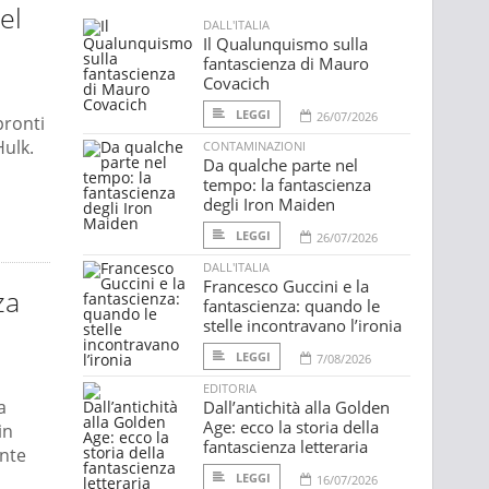
el
DALL'ITALIA
Il Qualunquismo sulla
fantascienza di Mauro
Covacich
LEGGI
26/07/2026
pronti
Hulk.
CONTAMINAZIONI
Da qualche parte nel
tempo: la fantascienza
degli Iron Maiden
LEGGI
26/07/2026
DALL'ITALIA
Francesco Guccini e la
za
fantascienza: quando le
stelle incontravano l’ironia
LEGGI
7/08/2026
EDITORIA
a
Dall’antichità alla Golden
Age: ecco la storia della
in
fantascienza letteraria
ante
LEGGI
16/07/2026