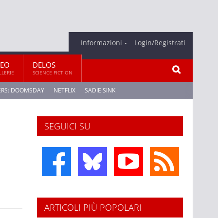
Informazioni
Login/Registrati
DEO
DELOS
LLERIE
SCIENCE FICTION
ERS: DOOMSDAY
NETFLIX
SADIE SINK
SEGUICI SU
ARTICOLI PIÙ POPOLARI