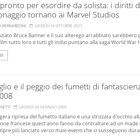
pronto per esordire da solista: i diritti d
onaggio tornano ai Marvel Studios
A BERNARDONI
GIOVEDÌ 19 OTTOBRE 2023
nziato Bruce Banner e il suo alterego arrabbiato sarebbero 
ilm tutto loro e tutti gli indizi puntano alla saga World War 
GI
glio e il peggio dei fumetti di fantascien
2008
USETTI
GIOVEDÌ 29 GENNAIO 2009
gera ripresa del fumetto italiano e una strizzata d'occhio all
one francese quest'anno fanno da contraltare ad un made 
pre più lanciato verso maxi-eventi che si susseguono dur