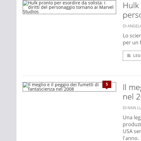
Hulk 
pers
DI ANGEL
Lo scie
per un f
LEG
5
Il me
nel 
DI IVAN L
Una leg
produzi
USA sem
l'anno.