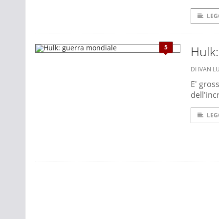
LEG
5
Hulk
DI IVAN L
E' gross
dell'inc
LEG