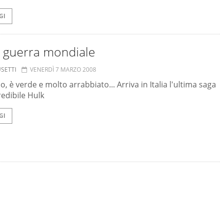
GI
: guerra mondiale
USETTI
VENERDÌ 7 MARZO 2008
o, è verde e molto arrabbiato... Arriva in Italia l'ultima saga
redibile Hulk
GI