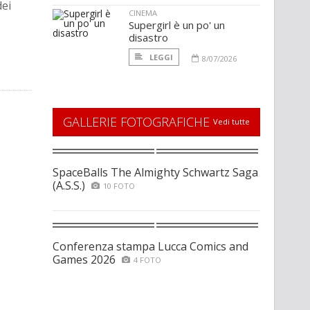
dei
CINEMA
Supergirl è un po' un
disastro
LEGGI
8/07/2026
GALLERIE FOTOGRAFICHE
Vedi tutte
SpaceBalls The Almighty Schwartz Saga
(A.S.S.)
10 FOTO
Conferenza stampa Lucca Comics and
Games 2026
4 FOTO