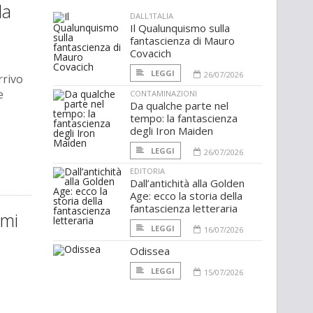
la
DALL'ITALIA
Il Qualunquismo sulla
fantascienza di Mauro
Covacich
LEGGI
26/07/2026
rrivo
e
CONTAMINAZIONI
Da qualche parte nel
tempo: la fantascienza
degli Iron Maiden
LEGGI
26/07/2026
EDITORIA
Dall’antichità alla Golden
Age: ecco la storia della
fantascienza letteraria
imi
LEGGI
16/07/2026
Odissea
LEGGI
15/07/2026