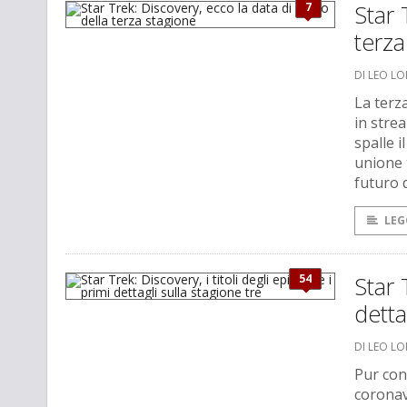
7
Star 
terza
DI LEO L
La terz
in stre
spalle 
unione 
futuro 
LEG
54
Star 
detta
DI LEO L
Pur con 
coronav