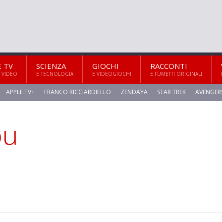
E TV
SCIENZA
GIOCHI
RACCONTI
 VIDEO
E TECNOLOGIA
E VIDEOGIOCHI
E FUMETTI ORIGINALI
APPLE TV+
FRANCO RICCIARDIELLO
ZENDAYA
STAR TREK
AVENGER
ou