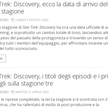
Trek: Discovery, ecco la data di arrivo del
 stagione
ORUSSO
LUNEDÌ 3 AGOSTO 2020
a stagione di
Star Trek: Discovery
ha ora una data ufficiale di a
aming, e soprattutto un cambio totale di tono, lasciandosi all
il peso del passato della protagonista e trovando un senso di
tra tutti i membri dell'equipaggio, per affrontare insieme un
del tutto sconosciuto.
GI
Trek: Discovery, i titoli degli episodi e i pr
gli sulla stagione tre
ORUSSO
MARTEDÌ 21 APRILE 2020
le riprese completate, la terza stagione si è scontrata con il
irus, che ha rallentato di molto la post-produzione e la