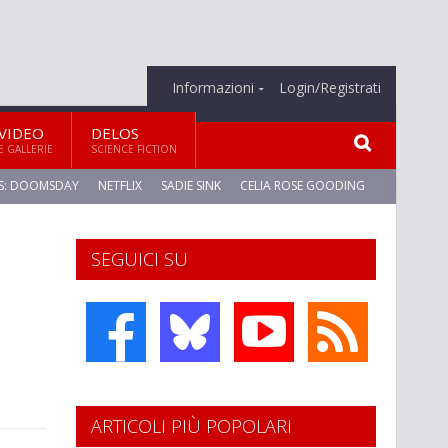
Informazioni
Login/Registrati
VIDEO
DELOS
E GALLERIE
SCIENCE FICTION
S: DOOMSDAY
NETFLIX
SADIE SINK
CELIA ROSE GOODING
SEGUICI SU
ARTICOLI PIÙ POPOLARI