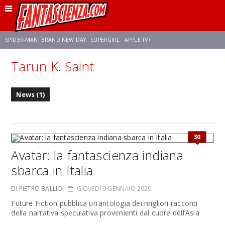
SPIDER-MAN: BRAND NEW DAY
SUPERGIRL
APPLE TV+
Tarun K. Saint
FRANCO RICCIARDIELLO
ZENDAYA
AVENGERS: DOOMSDAY
STAR TREK
News (1)
NETFLIX
SADIE SINK
STAR TREK: STRANGE NEW WORLDS
30
Avatar: la fantascienza indiana
sbarca in Italia
DI PIETRO BALLIO
GIOVEDÌ 9 GENNAIO 2020
Future Fiction pubblica un’antologia dei migliori racconti
della narrativa speculativa provenienti dal cuore dell’Asia