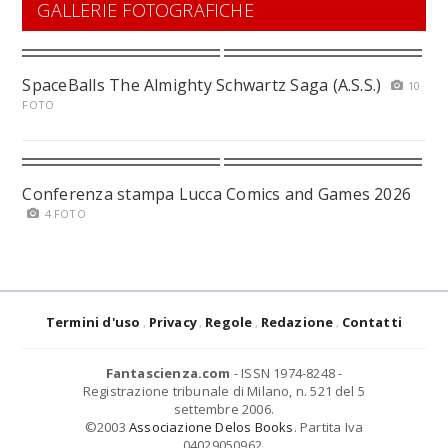
GALLERIE FOTOGRAFICHE
SpaceBalls The Almighty Schwartz Saga (A.S.S.)
10
FOTO
Conferenza stampa Lucca Comics and Games 2026
4 FOTO
Termini d'uso
Privacy
Regole
Redazione
Contatti
Fantascienza.com
- ISSN 1974-8248 -
Registrazione tribunale di Milano, n. 521 del 5
settembre 2006.
©2003
Associazione Delos Books
. Partita Iva
04029050962.