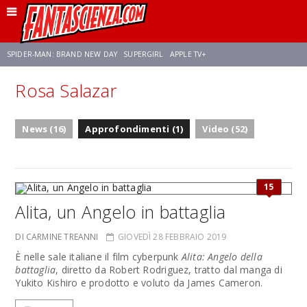
SPIDER-MAN: BRAND NEW DAY
SUPERGIRL
APPLE TV+
Rosa Salazar
FRANCO RICCIARDIELLO
ZENDAYA
STAR TREK
AVENGERS: DOOMSDAY
News (16)
Approfondimenti (1)
Video (52)
NETFLIX
SADIE SINK
STAR TREK: STRANGE NEW WORLDS
15
Alita, un Angelo in battaglia
DI CARMINE TREANNI
GIOVEDÌ 28 FEBBRAIO 2019
È nelle sale italiane il film cyberpunk
Alita: Angelo della
battaglia
, diretto da Robert Rodriguez, tratto dal manga di
Yukito Kishiro e prodotto e voluto da James Cameron.