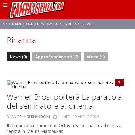
SPIDER-MAN: BRAND NEW DAY
SUPERGIRL
APPLE TV+
Rihanna
FRANCO RICCIARDIELLO
ZENDAYA
STAR TREK
AVENGERS: DOOMSDAY
News (9)
Approfondimenti (2)
Video (1)
NETFLIX
SADIE SINK
STAR TREK: STRANGE NEW WORLDS
1
Warner Bros. porterà La parabola
del seminatore al cinema
DI ANGELA BERNARDONI
LUNEDÌ 13 APRILE 2026
Il romanzo più famoso di Octavia Butler ha trovato la sua
regista in Melina Matsoukas