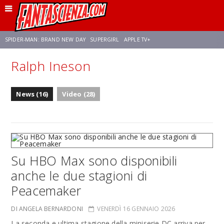
SPIDER-MAN: BRAND NEW DAY
SUPERGIRL
APPLE TV+
Ralph Ineson
FRANCO RICCIARDIELLO
ZENDAYA
STAR TREK
AVENGERS: DOOMSDAY
News (16)
Video (28)
NETFLIX
SADIE SINK
CELIA ROSE GOODING
Su HBO Max sono disponibili
anche le due stagioni di
Peacemaker
DI ANGELA BERNARDONI
VENERDÌ 16 GENNAIO 2026
La seconda e ultima stagione della miniserie DC arriva per