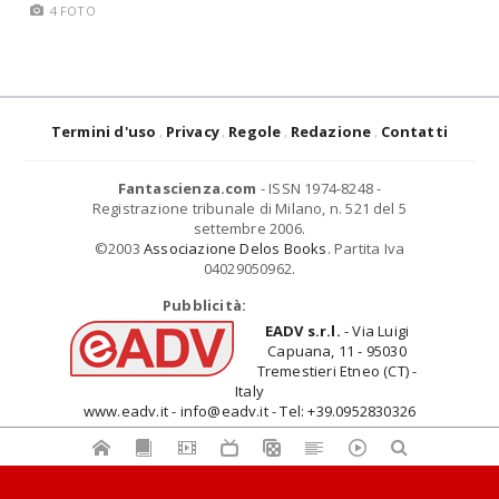
4 FOTO
Termini d'uso
Privacy
Regole
Redazione
Contatti
Fantascienza.com
- ISSN 1974-8248 -
Registrazione tribunale di Milano, n. 521 del 5
settembre 2006.
©2003
Associazione Delos Books
. Partita Iva
04029050962.
Pubblicità:
EADV s.r.l.
- Via Luigi
Capuana, 11 - 95030
Tremestieri Etneo (CT) -
Italy
www.eadv.it - info@eadv.it - Tel: +39.0952830326