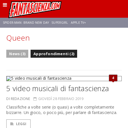
SPIDER-MAN: BRAND NEW DAY
SUPERGIRL
APPLE TV+
Queen
FRANCO RICCIARDIELLO
ZENDAYA
STAR TREK
AVENGERS: DOOMSDAY
News (3)
Approfondimenti (2)
NETFLIX
SADIE SINK
STAR TREK: STRANGE NEW WORLDS
4
5 video musicali di fantascienza
DI REDAZIONE
GIOVEDÌ 28 FEBBRAIO 2019
Classifiche a volte serie (o quasi) a volte completamente
bizzarre. Un gioco, o poco più, per parlare di fantascienza.
LEGGI