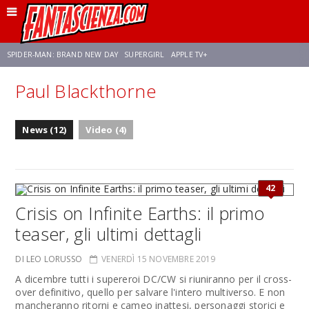
SPIDER-MAN: BRAND NEW DAY
SUPERGIRL
APPLE TV+
Paul Blackthorne
FRANCO RICCIARDIELLO
ZENDAYA
AVENGERS: DOOMSDAY
STAR TREK
News (12)
Video (4)
NETFLIX
SADIE SINK
CELIA ROSE GOODING
42
Crisis on Infinite Earths: il primo
teaser, gli ultimi dettagli
DI LEO LORUSSO
VENERDÌ 15 NOVEMBRE 2019
A dicembre tutti i supereroi DC/CW si riuniranno per il cross-
over definitivo, quello per salvare l'intero multiverso. E non
mancheranno ritorni e cameo inattesi, personaggi storici e