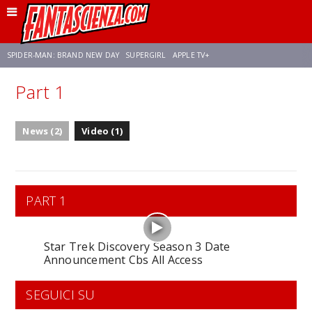
SPIDER-MAN: BRAND NEW DAY
SUPERGIRL
APPLE TV+
Part 1
FRANCO RICCIARDIELLO
ZENDAYA
STAR TREK
AVENGERS: DOOMSDAY
News (2)
Video (1)
NETFLIX
SADIE SINK
CELIA ROSE GOODING
PART 1
Star Trek Discovery Season 3 Date
Announcement Cbs All Access
SEGUICI SU