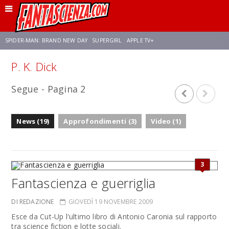
SPIDER-MAN: BRAND NEW DAY
SUPERGIRL
APPLE TV+
P. K. Dick
FRANCO RICCIARDIELLO
ZENDAYA
STAR TREK
AVENGERS: DOOMSDAY
Segue - Pagina 2
NETFLIX
SADIE SINK
CELIA ROSE GOODING
News (19)
Approfondimenti (3)
Video (1)
3
Fantascienza e guerriglia
DI REDAZIONE
GIOVEDÌ 19 NOVEMBRE 2009
Esce da Cut-Up l'ultimo libro di Antonio Caronia sul rapporto
tra science fiction e lotte sociali.