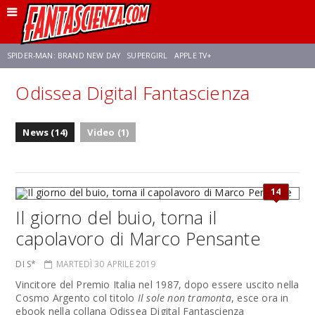
SPIDER-MAN: BRAND NEW DAY
SUPERGIRL
APPLE TV+
Odissea Digital Fantascienza
FRANCO RICCIARDIELLO
ZENDAYA
STAR TREK
AVENGERS: DOOMSDAY
News (14)
Video (1)
NETFLIX
SADIE SINK
CELIA ROSE GOODING
14
Il giorno del buio, torna il
capolavoro di Marco Pensante
DI S*
MARTEDÌ 30 APRILE 2019
Vincitore del Premio Italia nel 1987, dopo essere uscito nella
Cosmo Argento col titolo
Il sole non tramonta
, esce ora in
ebook nella collana Odissea Digital Fantascienza