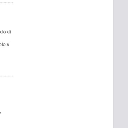
clo di
tolo
Il
o