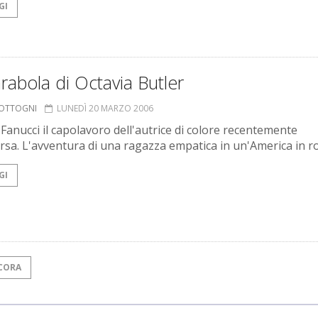
GI
rabola di Octavia Butler
COTTOGNI
LUNEDÌ 20 MARZO 2006
 Fanucci il capolavoro dell'autrice di colore recentemente
sa. L'avventura di una ragazza empatica in un'America in r
GI
CORA