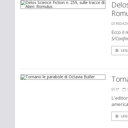
Delos
Romu
DI REDAZ
Ecco il
S/Confin
LEG
Torna
DI S*
L'edito
america
LEG