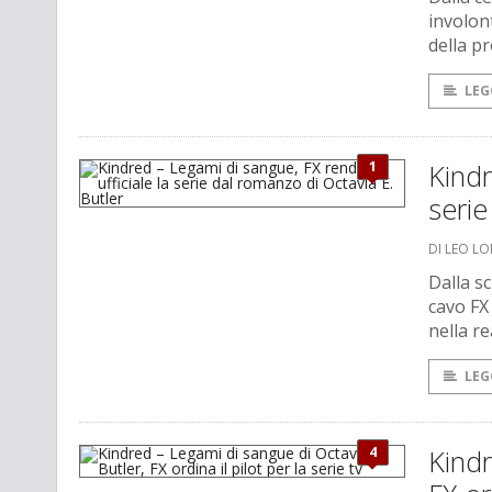
involon
della p
LEG
1
Kindr
serie
DI LEO L
Dalla sc
cavo FX 
nella re
LEG
4
Kindr