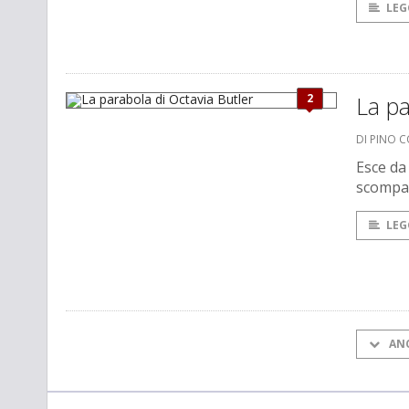
LEG
2
La pa
DI PINO 
Esce da
scompar
LEG
AN