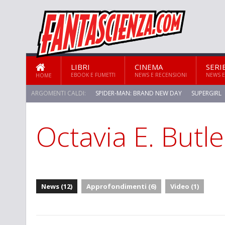
LIBRI
CINEMA
SERI
EBOOK E FUMETTI
NEWS E RECENSIONI
NEWS E
HOME
ARGOMENTI CALDI:
SPIDER-MAN: BRAND NEW DAY
SUPERGIRL
Octavia E. Butle
News (12)
Approfondimenti (6)
Video (1)