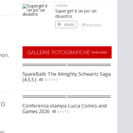
CINEMA
Supergirl è un po' un
disastro
LEGGI
8/07/2026
GALLERIE FOTOGRAFICHE
Vedi tutte
empo,
SpaceBalls The Almighty Schwartz Saga
(A.S.S.)
10 FOTO
zo
Conferenza stampa Lucca Comics and
Games 2026
4 FOTO
gi