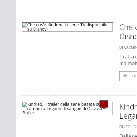
Che c
Disn
DI CARMI
Tratta 
ma molt
LEG
1
Kindr
Legam
DI LEO L
Dalla ce