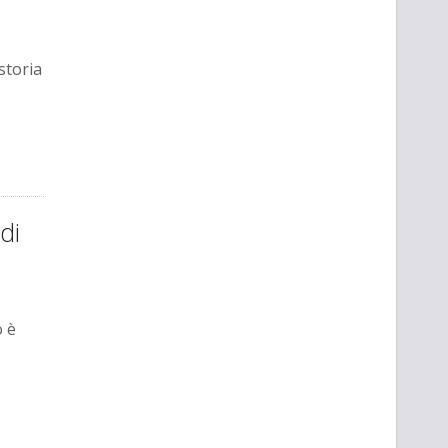
storia
 di
o è