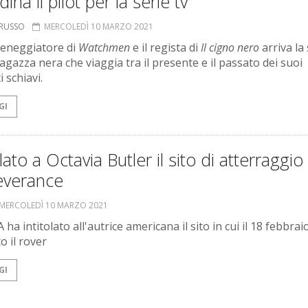
dina il pilot per la serie tv
ORUSSO
MERCOLEDÌ 10 MARZO 2021
ceneggiatore di
Watchmen
e il regista di
Il cigno nero
arriva la 
agazza nera che viaggia tra il presente e il passato dei suoi
 schiavi.
GI
olato a Octavia Butler il sito di atterraggio
everance
MERCOLEDÌ 10 MARZO 2021
ha intitolato all'autrice americana il sito in cui il 18 febbrai
o il rover
GI