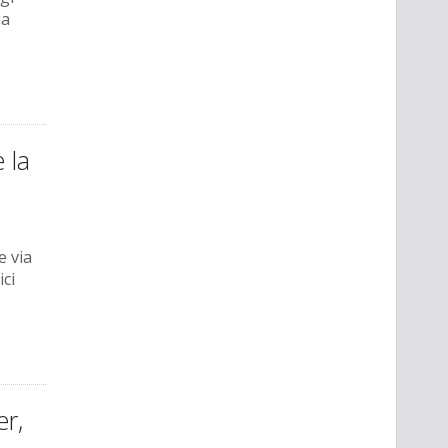
ia
 la
e via
ici
er,