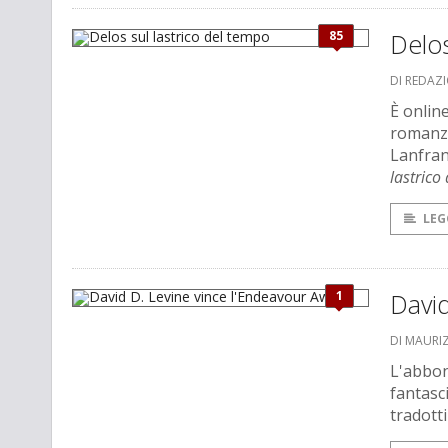
85
Delos
DI REDAZ
È onlin
romanzi
Lanfranc
lastrico
LEG
1
David
DI MAURI
L'abbon
fantasc
tradotti 