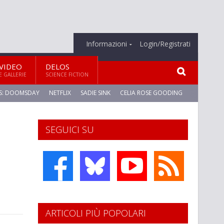
Informazioni
Login/Registrati
VIDEO
DELOS
E GALLERIE
SCIENCE FICTION
S: DOOMSDAY
NETFLIX
SADIE SINK
CELIA ROSE GOODING
SEGUICI SU
ARTICOLI PIÙ POPOLARI