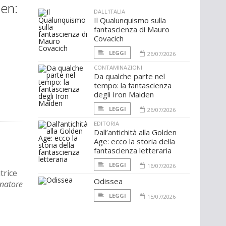
ien:
DALL'ITALIA
Il Qualunquismo sulla
fantascienza di Mauro
Covacich
LEGGI
26/07/2026
CONTAMINAZIONI
Da qualche parte nel
tempo: la fantascienza
degli Iron Maiden
LEGGI
26/07/2026
EDITORIA
Dall’antichità alla Golden
Age: ecco la storia della
fantascienza letteraria
LEGGI
16/07/2026
trice
Odissea
inatore
LEGGI
15/07/2026