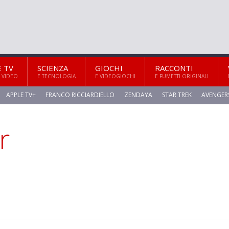
E TV
SCIENZA
GIOCHI
RACCONTI
 VIDEO
E TECNOLOGIA
E VIDEOGIOCHI
E FUMETTI ORIGINALI
APPLE TV+
FRANCO RICCIARDIELLO
ZENDAYA
STAR TREK
AVENGER
r