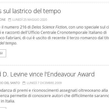
 sul lastrico del tempo
IONE
LUNEDÌ 25 MAGGIO 2020
e il numero 216 di
Delos Science Fiction
, con uno speciale sul ci
 e racconti dell'Ufficio Centrale Cronotemporale Italiano di
o Fabriani, di cui è uscito di recente il terzo romanzo dal ti
 del tempo
.
GI
 D. Levine vince l'Endeavour Award
ZIO DEL SANTO
LUNEDÌ 7 DICEMBRE 2009
danza di premi e riconoscimenti assegnati oltreoceano alla
ienza permette di conoscere autori che difficilmente sarann
in Italia.