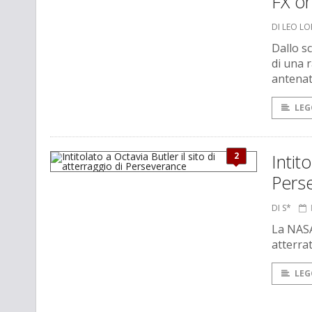
FX or
DI LEO L
Dallo s
di una r
antenati
LEG
2
Intit
Pers
DI S*
La NASA 
atterrat
LEG