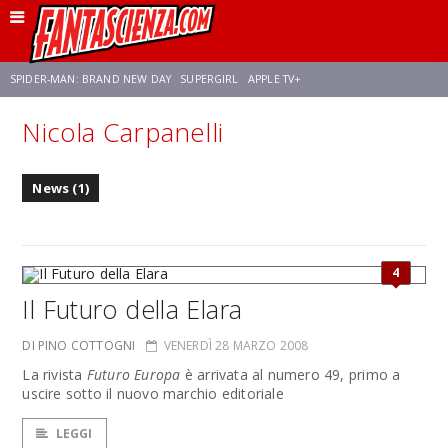
SPIDER-MAN: BRAND NEW DAY
SUPERGIRL
APPLE TV+
Nicola Carpanelli
FRANCO RICCIARDIELLO
ZENDAYA
STAR TREK
AVENGERS: DOOMSDAY
News (1)
NETFLIX
SADIE SINK
STAR TREK: STRANGE NEW WORLDS
4
Il Futuro della Elara
DI PINO COTTOGNI
VENERDÌ 28 MARZO 2008
La rivista
Futuro Europa
è arrivata al numero 49, primo a
uscire sotto il nuovo marchio editoriale
LEGGI