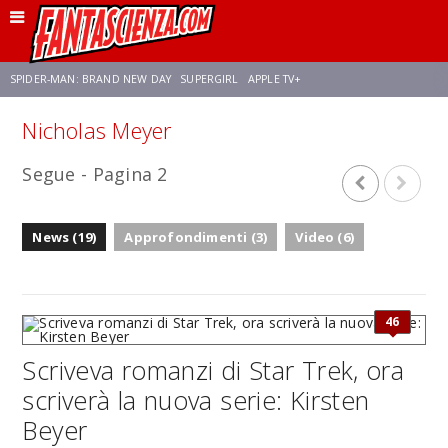
SPIDER-MAN: BRAND NEW DAY
SUPERGIRL
APPLE TV+
Nicholas Meyer
FRANCO RICCIARDIELLO
ZENDAYA
STAR TREK
AVENGERS: DOOMSDAY
Segue - Pagina 2
NETFLIX
SADIE SINK
STAR TREK: STRANGE NEW WORLDS
News (19)
Approfondimenti (3)
Video (6)
46
Scriveva romanzi di Star Trek, ora
scriverà la nuova serie: Kirsten
Beyer