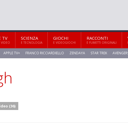
E TV
SCIENZA
GIOCHI
RACCONTI
 VIDEO
E TECNOLOGIA
E VIDEOGIOCHI
E FUMETTI ORIGINALI
APPLE TV+
FRANCO RICCIARDIELLO
ZENDAYA
STAR TREK
AVENGER
gh
ideo (36)