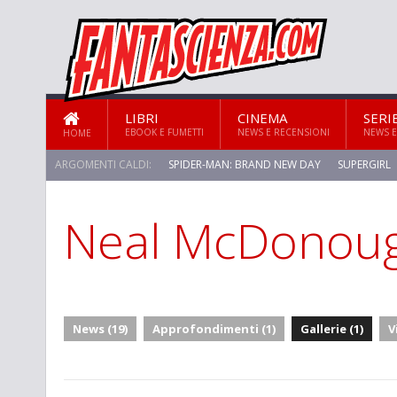
LIBRI
CINEMA
SERI
EBOOK E FUMETTI
NEWS E RECENSIONI
NEWS E
HOME
ARGOMENTI CALDI:
SPIDER-MAN: BRAND NEW DAY
SUPERGIRL
Neal McDonou
STAR TREK: STRANGE NEW WORLDS
News (19)
Approfondimenti (1)
Gallerie (1)
V