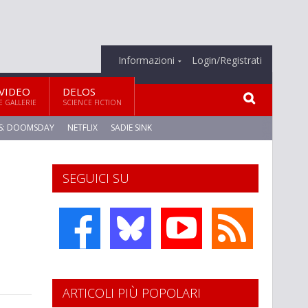
Informazioni
Login/Registrati
VIDEO
DELOS
E GALLERIE
SCIENCE FICTION
S: DOOMSDAY
NETFLIX
SADIE SINK
SEGUICI SU
ARTICOLI PIÙ POPOLARI