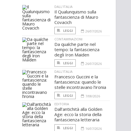
DALL'ITALIA
Il Qualunquismo sulla
fantascienza di Mauro
Covacich
LEGGI
26/07/2026
CONTAMINAZIONI
Da qualche parte nel
tempo: la fantascienza
degli Iron Maiden
LEGGI
26/07/2026
DALL'ITALIA
Francesco Guccini e la
fantascienza: quando le
stelle incontravano l’ironia
LEGGI
7/08/2026
EDITORIA
Dall’antichità alla Golden
Age: ecco la storia della
fantascienza letteraria
LEGGI
16/07/2026