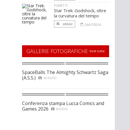
FUMETTI
Star Trek: Godshock, oltre
la curvatura del tempo
LEGGI
26/07/2026
GALLERIE FOTOGRAFICHE
Vedi tutte
SpaceBalls The Almighty Schwartz Saga
(A.S.S.)
10 FOTO
Conferenza stampa Lucca Comics and
Games 2026
4 FOTO