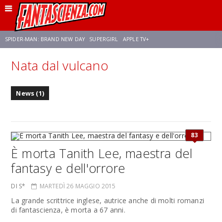
SPIDER-MAN: BRAND NEW DAY
SUPERGIRL
APPLE TV+
Nata dal vulcano
FRANCO RICCIARDIELLO
ZENDAYA
STAR TREK
AVENGERS: DOOMSDAY
News (1)
NETFLIX
SADIE SINK
STAR TREK: STRANGE NEW WORLDS
83
È morta Tanith Lee, maestra del
fantasy e dell'orrore
DI S*
MARTEDÌ 26 MAGGIO 2015
La grande scrittrice inglese, autrice anche di molti romanzi
di fantascienza, è morta a 67 anni.