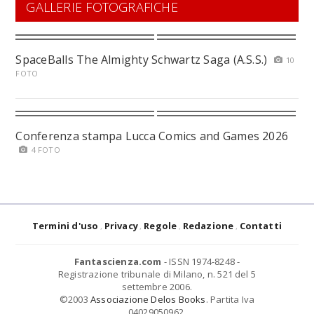
GALLERIE FOTOGRAFICHE
SpaceBalls The Almighty Schwartz Saga (A.S.S.)
10
FOTO
Conferenza stampa Lucca Comics and Games 2026
4 FOTO
Termini d'uso
Privacy
Regole
Redazione
Contatti
Fantascienza.com
- ISSN 1974-8248 -
Registrazione tribunale di Milano, n. 521 del 5
settembre 2006.
©2003
Associazione Delos Books
. Partita Iva
04029050962.