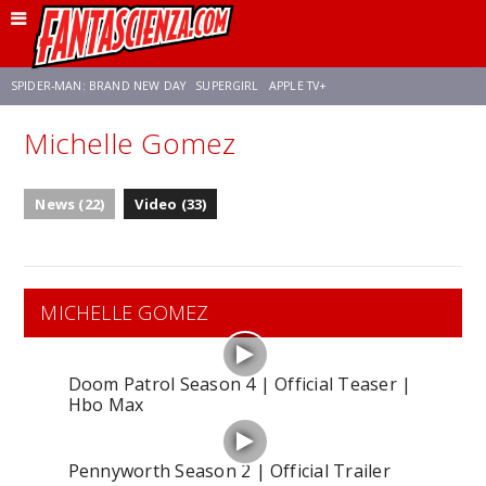
SPIDER-MAN: BRAND NEW DAY
SUPERGIRL
APPLE TV+
Michelle Gomez
FRANCO RICCIARDIELLO
ZENDAYA
STAR TREK
AVENGERS: DOOMSDAY
News (22)
Video (33)
NETFLIX
SADIE SINK
STAR TREK: STRANGE NEW WORLDS
MICHELLE GOMEZ
Doom Patrol Season 4 | Official Teaser |
Hbo Max
Pennyworth Season 2 | Official Trailer