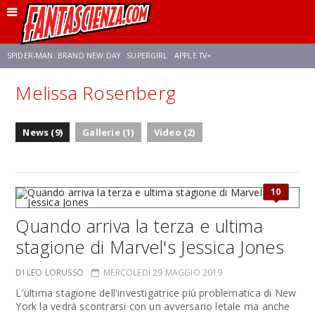
SPIDER-MAN: BRAND NEW DAY
SUPERGIRL
APPLE TV+
Melissa Rosenberg
FRANCO RICCIARDIELLO
ZENDAYA
STAR TREK
AVENGERS: DOOMSDAY
News (9)
Gallerie (1)
Video (2)
NETFLIX
SADIE SINK
STAR TREK: STRANGE NEW WORLDS
10
Quando arriva la terza e ultima
stagione di Marvel's Jessica Jones
DI LEO LORUSSO
MERCOLEDÌ 29 MAGGIO 2019
L'ultima stagione dell'investigatrice più problematica di New
York la vedrà scontrarsi con un avversario letale ma anche