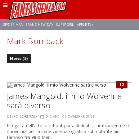
SPIDER-MAN: BRAND NEW DAY
SUPERGIRL
APPLE TV+
Mark Bomback
FRANCO RICCIARDIELLO
ZENDAYA
STAR TREK
AVENGERS: DOOMSDAY
News (5)
NETFLIX
SADIE SINK
STAR TREK: STRANGE NEW WORLDS
12
James Mangold: il mio Wolverine
sarà diverso
DI LEO LORUSSO
GIOVEDÌ 3 NOVEMBRE 2011
Il regista dell'atteso reboot parla di dubbi, cambiamenti e di
nuovi inizi per la serie cinematografica sul mutante più
famoso tra gli X-Men.