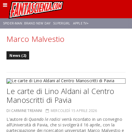
SPIDER-MAN: BRAND NEW DAY
SUPERGIRL
APPLE TV+
Marco Malvestio
FRANCO RICCIARDIELLO
ZENDAYA
STAR TREK
AVENGERS: DOOMSDAY
News (2)
NETFLIX
SADIE SINK
CELIA ROSE GOODING
Le carte di Lino Aldani al Centro
Manoscritti di Pavia
DI CARMINE TREANNI
MERCOLEDÌ 15 APRILE 2026
L’autore di
Quando le radici
verrà ricordato in un convegno
all’Università di Pavia, che si svolgerà il 16 aprile, con la
partecipazione dei ricercatori universitari Marco Malvestio e