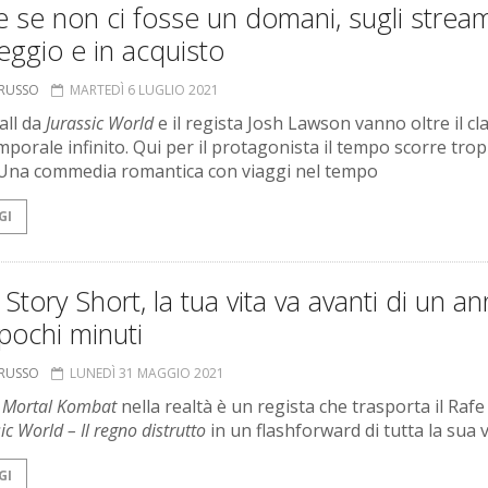
se non ci fosse un domani, sugli strea
eggio e in acquisto
ORUSSO
MARTEDÌ 6 LUGLIO 2021
all da
Jurassic World
e il regista Josh Lawson vanno oltre il cl
mporale infinito. Qui per il protagonista il tempo scorre tro
 Una commedia romantica con viaggi nel tempo
GI
Story Short, la tua vita va avanti di un a
pochi minuti
ORUSSO
LUNEDÌ 31 MAGGIO 2021
i
Mortal Kombat
nella realtà è un regista che trasporta il Rafe
ic World – Il regno distrutto
in un flashforward di tutta la sua v
GI