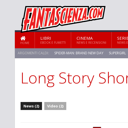
LIBRI
CINEMA
SERI
EBOOK E FUMETTI
NEWS E RECENSIONI
NEWS E
HOME
ARGOMENTI CALDI:
SPIDER-MAN: BRAND NEW DAY
SUPERGIRL
Long Story Sho
News (2)
Video (2)