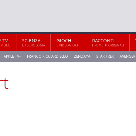
E TV
SCIENZA
GIOCHI
RACCONTI
 VIDEO
E TECNOLOGIA
E VIDEOGIOCHI
E FUMETTI ORIGINALI
APPLE TV+
FRANCO RICCIARDIELLO
ZENDAYA
STAR TREK
AVENGER
rt