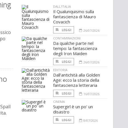
ming
DALL'ITALIA
Il Qualunquismo sulla
fantascienza di Mauro
Covacich
LEGGI
26/07/2026
assico
ppo
CONTAMINAZIONI
Da qualche parte nel
tempo: la fantascienza
degli Iron Maiden
LEGGI
26/07/2026
EDITORIA
Dall’antichità alla Golden
nno
Age: ecco la storia della
fantascienza letteraria
LEGGI
16/07/2026
CINEMA
 Spall
Supergirl è un po' un
disastro
ita.
LEGGI
8/07/2026