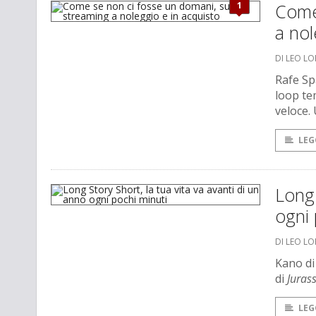
1
Come 
a nol
DI LEO L
Rafe Sp
loop te
veloce.
LEG
Long 
ogni 
DI LEO L
Kano d
di
Jurass
LEG