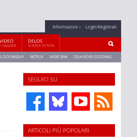
Informazioni
Login/Registrati
VIDEO
DELOS
E GALLERIE
SCIENCE FICTION
S: DOOMSDAY
NETFLIX
SADIE SINK
CELIA ROSE GOODING
SEGUICI SU
ARTICOLI PIÙ POPOLARI