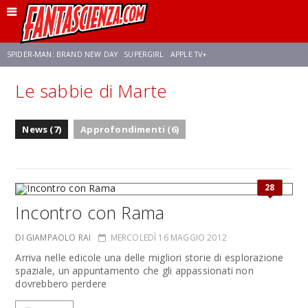
SPIDER-MAN: BRAND NEW DAY
SUPERGIRL
APPLE TV+
Le sabbie di Marte
FRANCO RICCIARDIELLO
ZENDAYA
STAR TREK
AVENGERS: DOOMSDAY
News (7)
Approfondimenti (6)
NETFLIX
SADIE SINK
STAR TREK: STRANGE NEW WORLDS
28
Incontro con Rama
DI GIAMPAOLO RAI
MERCOLEDÌ 16 MAGGIO 2012
Arriva nelle edicole una delle migliori storie di esplorazione
spaziale, un appuntamento che gli appassionati non
dovrebbero perdere