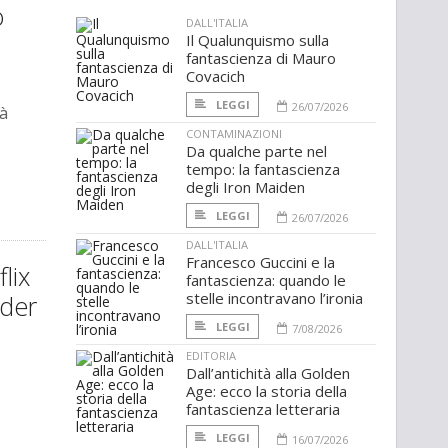
o
DALL'ITALIA
Il Qualunquismo sulla
fantascienza di Mauro
Covacich
LEGGI
26/07/2026
ià
CONTAMINAZIONI
Da qualche parte nel
tempo: la fantascienza
degli Iron Maiden
LEGGI
26/07/2026
DALL'ITALIA
Francesco Guccini e la
lix
fantascienza: quando le
stelle incontravano l’ironia
yder
LEGGI
7/08/2026
EDITORIA
Dall’antichità alla Golden
Age: ecco la storia della
fantascienza letteraria
LEGGI
16/07/2026