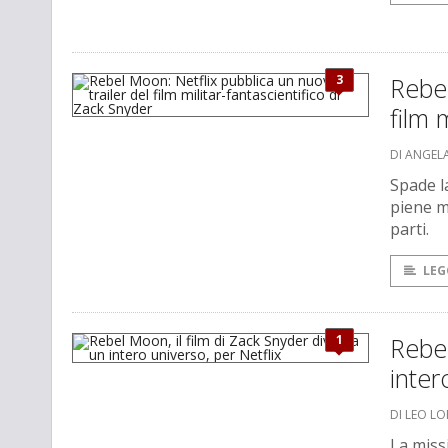
3
Rebel
film 
DI ANGEL
Spade la
piene m
parti.
LEG
1
Rebel
inter
DI LEO L
La miss