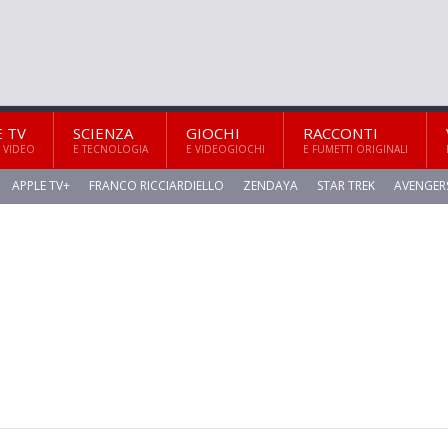
E TV
SCIENZA
GIOCHI
RACCONTI
 VIDEO
E TECNOLOGIA
E VIDEOGIOCHI
E FUMETTI ORIGINALI
APPLE TV+
FRANCO RICCIARDIELLO
ZENDAYA
STAR TREK
AVENGER