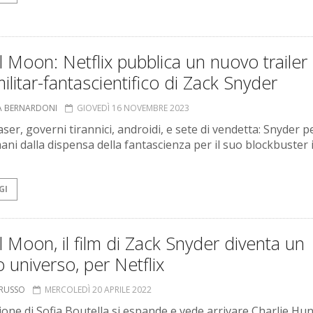
 Moon: Netflix pubblica un nuovo trailer 
militar-fantascientifico di Zack Snyder
A BERNARDONI
GIOVEDÌ 16 NOVEMBRE 2023
ser, governi tirannici, androidi, e sete di vendetta: Snyder p
ani dalla dispensa della fantascienza per il suo blockbuster 
GI
 Moon, il film di Zack Snyder diventa un
o universo, per Netflix
ORUSSO
MERCOLEDÌ 20 APRILE 2022
ione di Sofia Boutella si espande e vede arrivare Charlie H