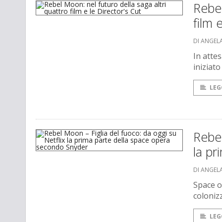
Rebel
film 
DI ANGEL
In attes
iniziato
LEG
Rebel
la pr
DI ANGEL
Space o
colonizz
LEG