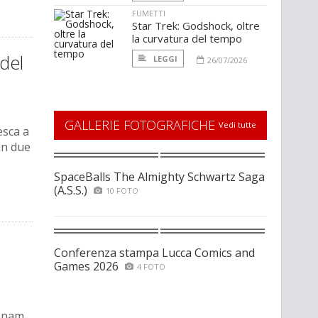
FUMETTI
Star Trek: Godshock, oltre
la curvatura del tempo
del
LEGGI
26/07/2026
GALLERIE FOTOGRAFICHE
Vedi tutte
esca a
in due
SpaceBalls The Almighty Schwartz Saga
(A.S.S.)
10 FOTO
Conferenza stampa Lucca Comics and
Games 2026
4 FOTO
unnam,