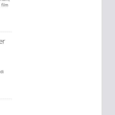
 film
er
di