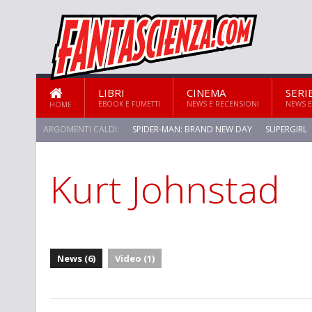
LIBRI
CINEMA
SERI
EBOOK E FUMETTI
NEWS E RECENSIONI
NEWS E
HOME
ARGOMENTI CALDI:
SPIDER-MAN: BRAND NEW DAY
SUPERGIRL
Kurt Johnstad
STAR TREK: STRANGE NEW WORLDS
News (6)
Video (1)