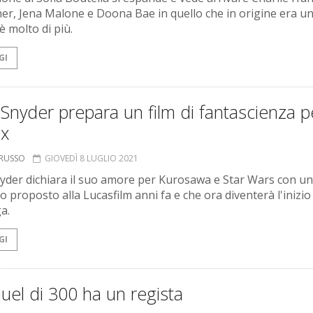
her, Jena Malone e Doona Bae in quello che in origine era un
è molto di più.
GI
Snyder prepara un film di fantascienza p
ix
ORUSSO
GIOVEDÌ 8 LUGLIO 2021
yder dichiara il suo amore per Kurosawa e Star Wars con un
 proposto alla Lucasfilm anni fa e che ora diventerà l'inizio 
a.
GI
quel di 300 ha un regista