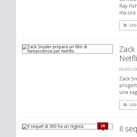
Ray Fis
ma ora 
LEG
Zack 
Netfl
DI LEO L
Zack Sn
progetto
una sag
LEG
20
Il se