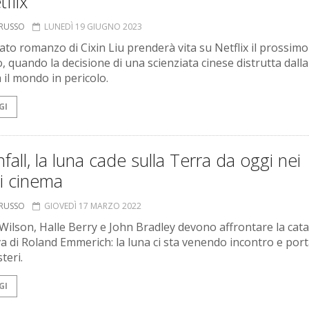
tflix
ORUSSO
LUNEDÌ 19 GIUGNO 2023
iato romanzo di Cixin Liu prenderà vita su Netflix il prossimo
 quando la decisione di una scienziata cinese distrutta dalla
 il mondo in pericolo.
GI
all, la luna cade sulla Terra da oggi nei
i cinema
ORUSSO
GIOVEDÌ 17 MARZO 2022
 Wilson, Halle Berry e John Bradley devono affrontare la cat
va di Roland Emmerich: la luna ci sta venendo incontro e port
teri.
GI