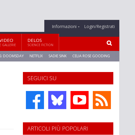
Informazioni
Login/Registrati
VIDEO
DELOS
E GALLERIE
SCIENCE FICTION
S: DOOMSDAY
NETFLIX
SADIE SINK
CELIA ROSE GOODING
SEGUICI SU
ARTICOLI PIÙ POPOLARI