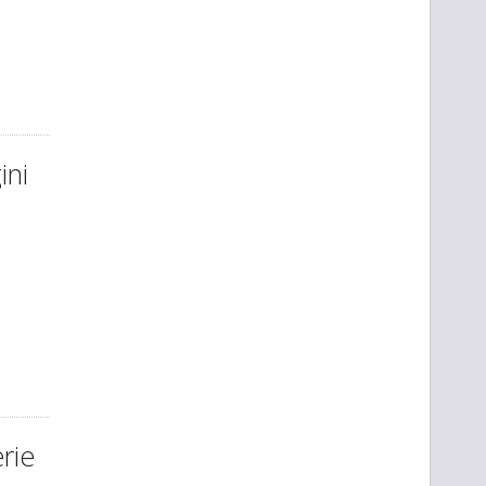
ini
erie