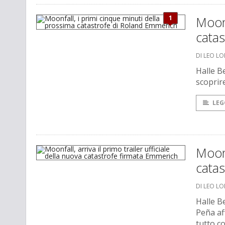
1
Moonf
cata
DI LEO L
Halle B
scoprire
LEG
Moonf
catas
DI LEO L
Halle B
Peña af
tutto c