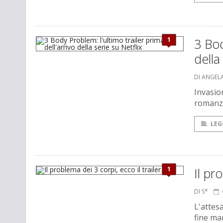
1
3 Bod
della
DI ANGEL
Invasion
romanzo
LEG
1
Il pr
DI S*
L'attesa
fine ma