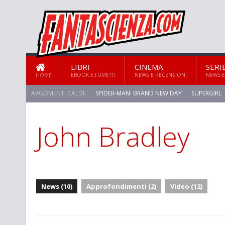
LIBRI
CINEMA
SERI
EBOOK E FUMETTI
NEWS E RECENSIONI
NEWS E
HOME
ARGOMENTI CALDI:
SPIDER-MAN: BRAND NEW DAY
SUPERGIRL
John Bradley
News (10)
Approfondimenti (2)
Video (12)