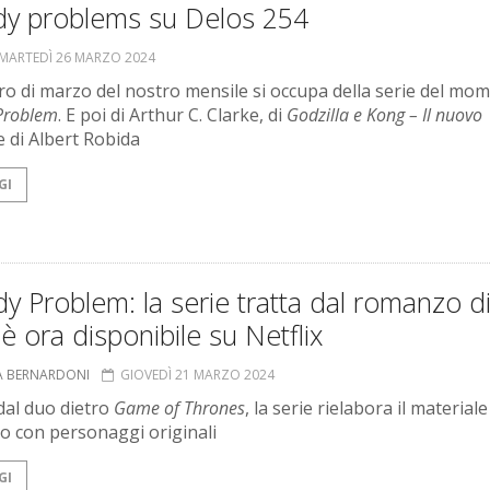
dy problems su Delos 254
MARTEDÌ 26 MARZO 2024
ro di marzo del nostro mensile si occupa della serie del mo
Problem
. E poi di Arthur C. Clarke, di
Godzilla e Kong – Il nuovo
 di Albert Robida
GI
y Problem: la serie tratta dal romanzo di
 è ora disponibile su Netflix
A BERNARDONI
GIOVEDÌ 21 MARZO 2024
dal duo dietro
Game of Thrones
, la serie rielabora il materiale
 con personaggi originali
GI