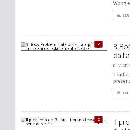
Wong e 
LEG
2
3 Bod
dall'
DI ANGEL
Tratta d
present
LEG
2
Il pr