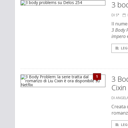
3 bo
DI S*
Il nume
3 Body 
impero
e
LEG
1
3 Bod
Cixin
DI ANGEL
Creata 
romanzo
LEG