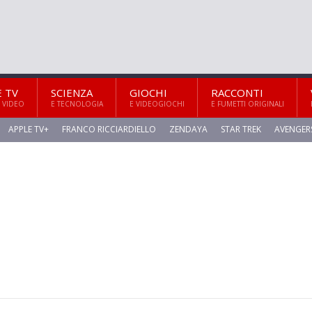
E TV
SCIENZA
GIOCHI
RACCONTI
 VIDEO
E TECNOLOGIA
E VIDEOGIOCHI
E FUMETTI ORIGINALI
APPLE TV+
FRANCO RICCIARDIELLO
ZENDAYA
STAR TREK
AVENGER