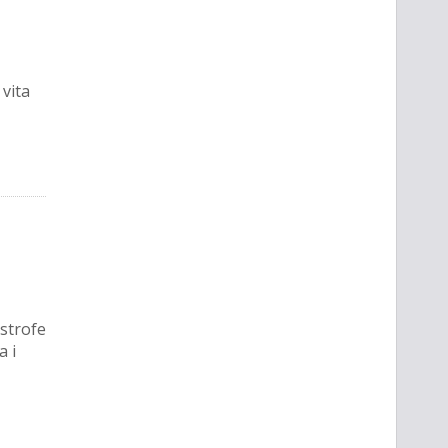
 vita
astrofe
a i