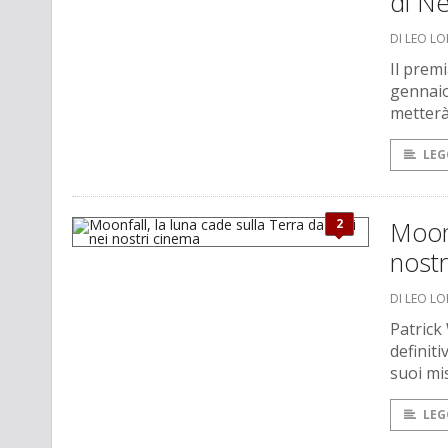
di Ne
DI LEO L
Il prem
gennaio,
metterà
LEG
2
Moonf
nostr
DI LEO L
Patrick
definiti
suoi mis
LEG