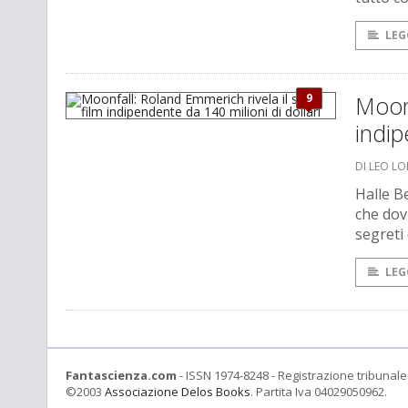
LEG
9
Moonf
indip
DI LEO L
Halle B
che dov
segreti 
LEG
Fantascienza.com
- ISSN 1974-8248 - Registrazione tribunale 
©2003
Associazione Delos Books
. Partita Iva 04029050962.