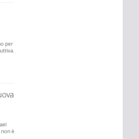
no per
uttiva.
nuova
ael
a non è