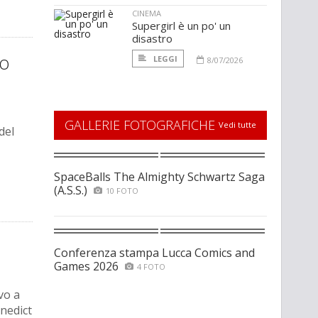
CINEMA
Supergirl è un po' un
disastro
vo
LEGGI
8/07/2026
GALLERIE FOTOGRAFICHE
Vedi tutte
del
SpaceBalls The Almighty Schwartz Saga
(A.S.S.)
10 FOTO
Conferenza stampa Lucca Comics and
Games 2026
4 FOTO
vo a
nedict