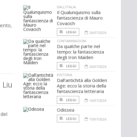
DALL'ITALIA
Il Qualunquismo sulla
fantascienza di Mauro
Covacich
mento,
LEGGI
26/07/2026
CONTAMINAZIONI
Da qualche parte nel
tempo: la fantascienza
degli Iron Maiden
LEGGI
26/07/2026
EDITORIA
Dall’antichità alla Golden
 Liu
Age: ecco la storia della
fantascienza letteraria
LEGGI
16/07/2026
Odissea
 del
LEGGI
15/07/2026