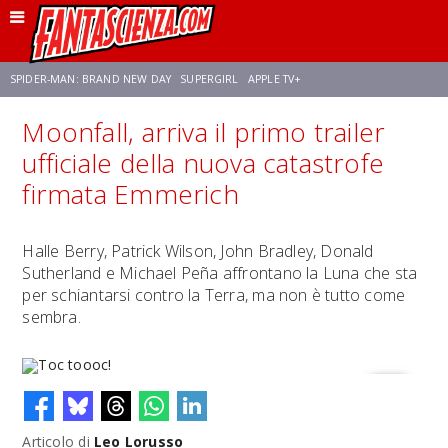
SPIDER-MAN: BRAND NEW DAY
SUPERGIRL
APPLE TV+
Moonfall, arriva il primo trailer
FRANCO RICCIARDIELLO
ZENDAYA
STAR TREK
AVENGERS: DOOMSDAY
ufficiale della nuova catastrofe
firmata Emmerich
NETFLIX
SADIE SINK
CELIA ROSE GOODING
Halle Berry, Patrick Wilson, John Bradley, Donald
Sutherland e Michael Peña affrontano la Luna che sta
per schiantarsi contro la Terra, ma non è tutto come
sembra.
Articolo di
Leo Lorusso