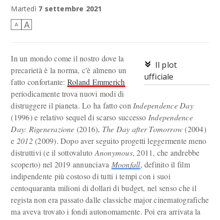
Toc toooc!
Martedì
7 settembre 2021
A
A
In un mondo come il nostro dove la
Il plot
precarietà è la norma, c'è almeno un
ufficiale
fatto confortante:
Roland Emmerich
periodicamente trova nuovi modi di
distruggere il pianeta. Lo ha fatto con
Independence Day
(1996) e relativo sequel di scarso successo
Independence
Day: Rigenerazione
(2016),
The Day after Tomorrow
(2004)
e
2012
(2009). Dopo aver seguito progetti leggermente meno
distruttivi (e il sottovaluto
Anonymous
, 2011, che andrebbe
scoperto) nel 2019 annunciava
Moonfall
, definito il film
indipendente più costoso di tutti i tempi con i suoi
centoquaranta milioni di dollari di budget, nel senso che il
regista non era passato dalle classiche major cinematografiche
ma aveva trovato i fondi autonomamente. Poi era arrivata la