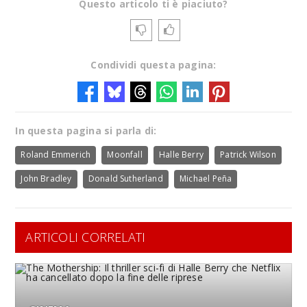
Questo articolo ti è piaciuto?
Condividi questa pagina:
In questa pagina si parla di:
Roland Emmerich
Moonfall
Halle Berry
Patrick Wilson
John Bradley
Donald Sutherland
Michael Peña
ARTICOLI CORRELATI