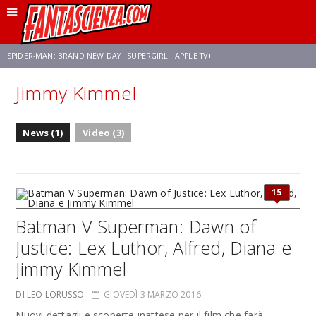
SPIDER-MAN: BRAND NEW DAY
SUPERGIRL
APPLE TV+
Jimmy Kimmel
FRANCO RICCIARDIELLO
ZENDAYA
STAR TREK
AVENGERS: DOOMSDAY
News (1)
Video (3)
NETFLIX
SADIE SINK
STAR TREK: STRANGE NEW WORLDS
15
Batman V Superman: Dawn of
Justice: Lex Luthor, Alfred, Diana e
Jimmy Kimmel
DI LEO LORUSSO
GIOVEDÌ 3 MARZO 2016
Nuovi dettagli e scoperte inattese per il film che farà