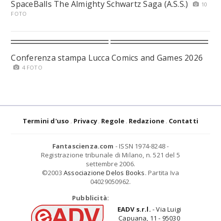
SpaceBalls The Almighty Schwartz Saga (A.S.S.)
10
FOTO
Conferenza stampa Lucca Comics and Games 2026
4 FOTO
Termini d'uso
Privacy
Regole
Redazione
Contatti
Fantascienza.com
- ISSN 1974-8248 -
Registrazione tribunale di Milano, n. 521 del 5
settembre 2006.
©2003
Associazione Delos Books
. Partita Iva
04029050962.
Pubblicità:
EADV s.r.l.
- Via Luigi
Capuana, 11 - 95030