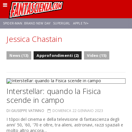
SPIDER-MAN: BRAND NEW DAY
SUPERGIRL
APPLE TV+
Jessica Chastain
FRANCO RICCIARDIELLO
ZENDAYA
STAR TREK
AVENGERS: DOOMSDAY
News (13)
Approfondimenti (2)
Video (15)
NETFLIX
SADIE SINK
STAR TREK: STRANGE NEW WORLDS
Interstellar: quando la Fisica
scende in campo
DI GIUSEPPE VATINNO
DOMENICA 22 GENNAIO 2023
I tòpoi del cinema e della televisione di fantascienza degli
anni' 50, '60, '70 e oltre, tra alieni, astronavi, razzi spaziali e
molto altro ancora…