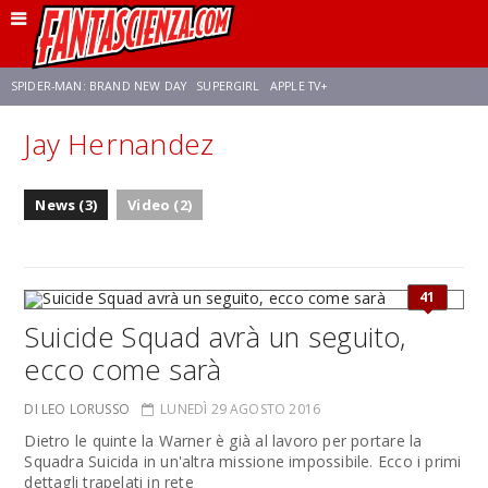
SPIDER-MAN: BRAND NEW DAY
SUPERGIRL
APPLE TV+
Jay Hernandez
FRANCO RICCIARDIELLO
ZENDAYA
STAR TREK
AVENGERS: DOOMSDAY
News (3)
Video (2)
NETFLIX
SADIE SINK
CELIA ROSE GOODING
41
Suicide Squad avrà un seguito,
ecco come sarà
DI LEO LORUSSO
LUNEDÌ 29 AGOSTO 2016
Dietro le quinte la Warner è già al lavoro per portare la
Squadra Suicida in un'altra missione impossibile. Ecco i primi
dettagli trapelati in rete