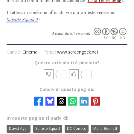
lo scontro con il fratello dell'Incantatrice (
Cara Delevingne
).
In attesa di conferme ufficiali, voi chi vorreste vedere in
Suicide Squad 2
?
Alcuni diritti riservati
Canale:
Cinema
Fonte:
www.screengeek.net
Questo articolo ti è piaciuto?
1
7
Condividi questa pagina:
In questa pagina si parla di:
David Ayer
Suicide Squad
DC Comics
Manu Bennett