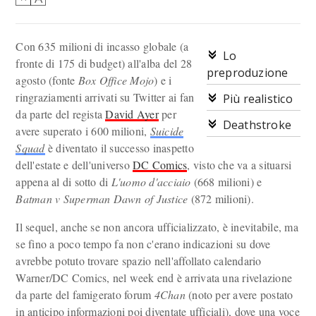
Con 635 milioni di incasso globale (a
Lo
fronte di 175 di budget) all'alba del 28
preproduzione
agosto (fonte
Box Office Mojo
) e i
ringraziamenti arrivati su Twitter ai fan
Più realistico
da parte del regista
David Ayer
per
Deathstroke
avere superato i 600 milioni,
Suicide
Squad
è diventato il successo inaspetto
dell'estate e dell'universo
DC Comics
, visto che va a situarsi
appena al di sotto di
L'uomo d'acciaio
(668 milioni) e
Batman v Superman Dawn of Justice
(872 milioni).
Il sequel, anche se non ancora ufficializzato, è inevitabile, ma
se fino a poco tempo fa non c'erano indicazioni su dove
avrebbe potuto trovare spazio nell'affollato calendario
Warner/DC Comics, nel week end è arrivata una rivelazione
da parte del famigerato forum
4Chan
(noto per avere postato
in anticipo informazioni poi diventate ufficiali), dove una voce