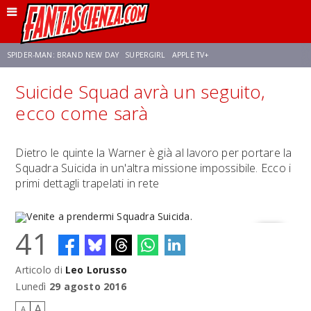
SPIDER-MAN: BRAND NEW DAY
SUPERGIRL
APPLE TV+
Suicide Squad avrà un seguito,
FRANCO RICCIARDIELLO
ZENDAYA
STAR TREK
AVENGERS: DOOMSDAY
ecco come sarà
NETFLIX
SADIE SINK
CELIA ROSE GOODING
Dietro le quinte la Warner è già al lavoro per portare la
Squadra Suicida in un'altra missione impossibile. Ecco i
primi dettagli trapelati in rete
41
Articolo di
Leo Lorusso
Venite a prendermi Squadra Suicida.
Lunedì
29 agosto 2016
A
A