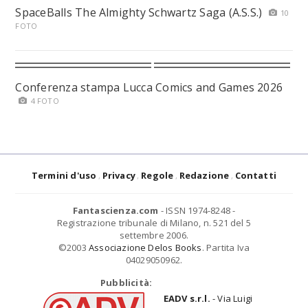
SpaceBalls The Almighty Schwartz Saga (A.S.S.)
10
FOTO
Conferenza stampa Lucca Comics and Games 2026
4 FOTO
Termini d'uso
Privacy
Regole
Redazione
Contatti
Fantascienza.com
- ISSN 1974-8248 -
Registrazione tribunale di Milano, n. 521 del 5
settembre 2006.
©2003
Associazione Delos Books
. Partita Iva
04029050962.
Pubblicità:
EADV s.r.l.
- Via Luigi