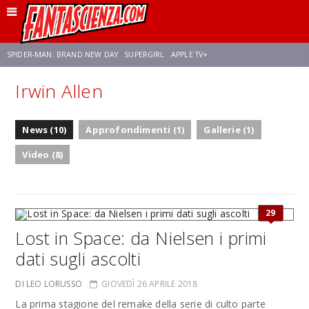
SPIDER-MAN: BRAND NEW DAY
SUPERGIRL
APPLE TV+
Irwin Allen
FRANCO RICCIARDIELLO
ZENDAYA
STAR TREK
AVENGERS: DOOMSDAY
News (10)
Approfondimenti (1)
Gallerie (1)
NETFLIX
SADIE SINK
STAR TREK: STRANGE NEW WORLDS
Video (8)
29
Lost in Space: da Nielsen i primi
dati sugli ascolti
DI LEO LORUSSO
GIOVEDÌ 26 APRILE 2018
La prima stagione del remake della serie di culto parte