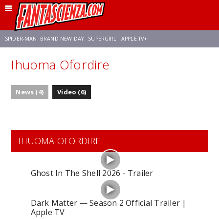
SPIDER-MAN: BRAND NEW DAY
SUPERGIRL
APPLE TV+
Ihuoma Ofordire
FRANCO RICCIARDIELLO
ZENDAYA
STAR TREK
AVENGERS: DOOMSDAY
News (4)
Video (6)
NETFLIX
SADIE SINK
STAR TREK: STRANGE NEW WORLDS
IHUOMA OFORDIRE
Ghost In The Shell 2026 - Trailer
Dark Matter — Season 2 Official Trailer |
Apple TV