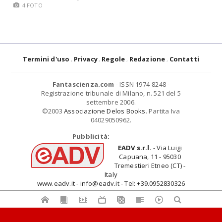
4 FOTO
Termini d'uso
Privacy
Regole
Redazione
Contatti
Fantascienza.com
- ISSN 1974-8248 -
Registrazione tribunale di Milano, n. 521 del 5
settembre 2006.
©2003
Associazione Delos Books
. Partita Iva
04029050962.
Pubblicità:
EADV s.r.l.
- Via Luigi
Capuana, 11 - 95030
Tremestieri Etneo (CT) -
Italy
www.eadv.it - info@eadv.it - Tel: +39.0952830326