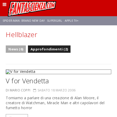
SPIDER-MAN: BRAND NEW DAY
SUPERGIRL
APPLE TV+
Hellblazer
FRANCO RICCIARDIELLO
ZENDAYA
STAR TREK
AVENGERS: DOOMSDAY
News (6)
Approfondimenti (2)
NETFLIX
SADIE SINK
STAR TREK: STRANGE NEW WORLDS
V for Vendetta
DI MARIO COPPI
SABATO 18 MARZO 2006
Torniamo a parlare di una creazione di Alan Moore, il
creatore di Watchman, Miracle Man e altri capolavori del
fumetto horror