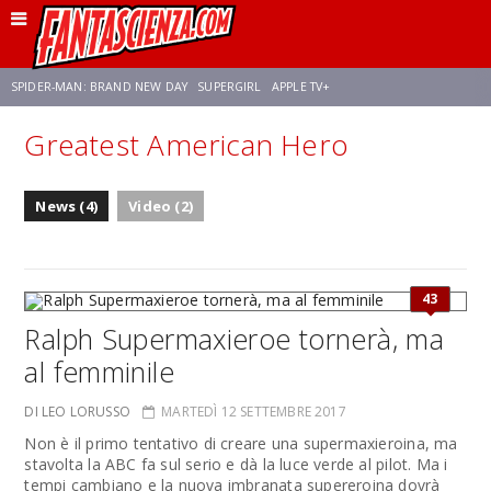
SPIDER-MAN: BRAND NEW DAY
SUPERGIRL
APPLE TV+
Greatest American Hero
FRANCO RICCIARDIELLO
ZENDAYA
STAR TREK
AVENGERS: DOOMSDAY
News (4)
Video (2)
NETFLIX
SADIE SINK
CELIA ROSE GOODING
43
Ralph Supermaxieroe tornerà, ma
al femminile
DI LEO LORUSSO
MARTEDÌ 12 SETTEMBRE 2017
Non è il primo tentativo di creare una supermaxieroina, ma
stavolta la ABC fa sul serio e dà la luce verde al pilot. Ma i
tempi cambiano e la nuova imbranata supereroina dovrà