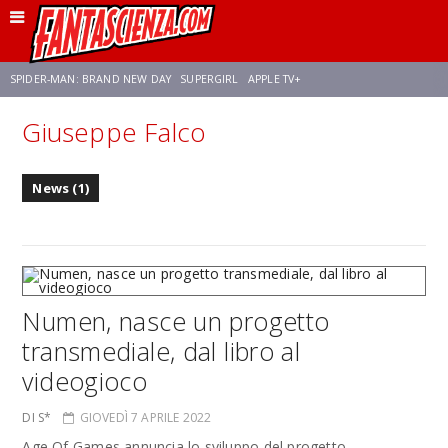
SPIDER-MAN: BRAND NEW DAY
SUPERGIRL
APPLE TV+
Giuseppe Falco
FRANCO RICCIARDIELLO
ZENDAYA
STAR TREK
AVENGERS: DOOMSDAY
News (1)
NETFLIX
SADIE SINK
STAR TREK: STRANGE NEW WORLDS
Numen, nasce un progetto
transmediale, dal libro al
videogioco
DI S*
GIOVEDÌ 7 APRILE 2022
Age Of Games annuncia lo sviluppo del progetto