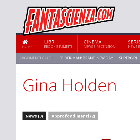
LIBRI
CINEMA
SERI
EBOOK E FUMETTI
NEWS E RECENSIONI
NEWS E
HOME
ARGOMENTI CALDI:
SPIDER-MAN: BRAND NEW DAY
SUPERGIRL
Gina Holden
News (3)
Approfondimenti (2)