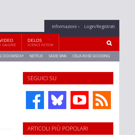
Informazioni
Login/Registrati
VIDEO
DELOS
E GALLERIE
SCIENCE FICTION
S: DOOMSDAY
NETFLIX
SADIE SINK
CELIA ROSE GOODING
SEGUICI SU
ARTICOLI PIÙ POPOLARI