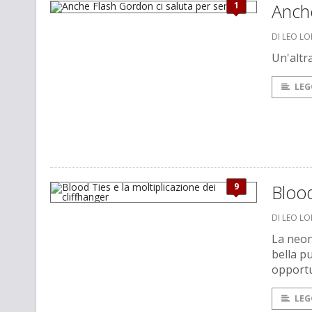
1
Anch
DI LEO L
Un'altr
LEG
9
Blood
DI LEO L
La neon
bella p
opportu
LEG