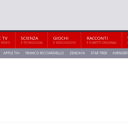
E TV
SCIENZA
GIOCHI
RACCONTI
 VIDEO
E TECNOLOGIA
E VIDEOGIOCHI
E FUMETTI ORIGINALI
APPLE TV+
FRANCO RICCIARDIELLO
ZENDAYA
STAR TREK
AVENGER