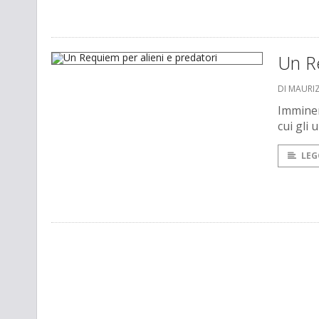
Un Re
DI MAURI
Imminent
cui gli 
LEG