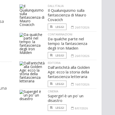
DALL'ITALIA
Il Qualunquismo sulla
fantascienza di Mauro
Covacich
sa
LEGGI
26/07/2026
CONTAMINAZIONI
Da qualche parte nel
tempo: la fantascienza
degli Iron Maiden
LEGGI
26/07/2026
EDITORIA
Dall’antichità alla Golden
Age: ecco la storia della
fantascienza letteraria
LEGGI
16/07/2026
 una
CINEMA
Supergirl è un po' un
disastro
LEGGI
8/07/2026