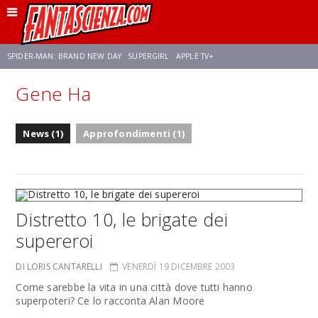
SPIDER-MAN: BRAND NEW DAY
SUPERGIRL
APPLE TV+
Gene Ha
FRANCO RICCIARDIELLO
ZENDAYA
STAR TREK
AVENGERS: DOOMSDAY
News (1)
Approfondimenti (1)
NETFLIX
SADIE SINK
STAR TREK: STRANGE NEW WORLDS
Distretto 10, le brigate dei
supereroi
DI LORIS CANTARELLI
VENERDÌ 19 DICEMBRE 2003
Come sarebbe la vita in una città dove tutti hanno
superpoteri? Ce lo racconta Alan Moore