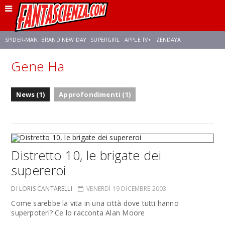
SPIDER-MAN: BRAND NEW DAY
SUPERGIRL
APPLE TV+
ZENDAYA
Gene Ha
FRANCO RICCIARDIELLO
AVENGERS: DOOMSDAY
STAR TREK
NETFLIX
News (1)
Approfondimenti (1)
SADIE SINK
STAR TREK: STRANGE NEW WORLDS
Distretto 10, le brigate dei
supereroi
DI LORIS CANTARELLI
VENERDÌ 19 DICEMBRE 2003
Come sarebbe la vita in una città dove tutti hanno
superpoteri? Ce lo racconta Alan Moore