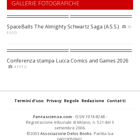
GALLERIE FOTOGRAFICHE
SpaceBalls The Almighty Schwartz Saga (A.S.S.)
10
FOTO
Conferenza stampa Lucca Comics and Games 2026
4 FOTO
Termini d'uso
Privacy
Regole
Redazione
Contatti
Fantascienza.com
- ISSN 1974-8248 -
Registrazione tribunale di Milano, n. 521 del 5
settembre 2006.
©2003
Associazione Delos Books
. Partita Iva
04029050962.