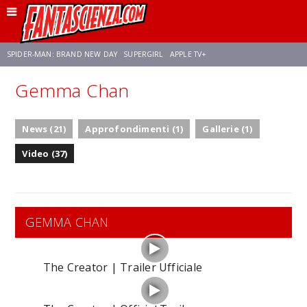
SPIDER-MAN: BRAND NEW DAY
SUPERGIRL
APPLE TV+
Gemma Chan
FRANCO RICCIARDIELLO
ZENDAYA
STAR TREK
AVENGERS: DOOMSDAY
News (21)
Approfondimenti (1)
Gallerie (1)
NETFLIX
SADIE SINK
CELIA ROSE GOODING
Video (37)
GEMMA CHAN
The Creator | Trailer Ufficiale