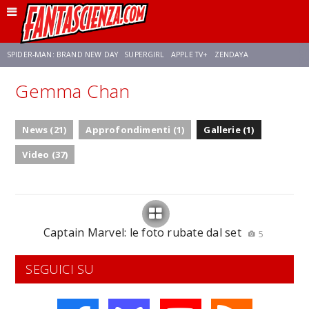
SPIDER-MAN: BRAND NEW DAY
SUPERGIRL
APPLE TV+
ZENDAYA
Gemma Chan
FRANCO RICCIARDIELLO
AVENGERS: DOOMSDAY
STAR TREK
NETFLIX
News (21)
Approfondimenti (1)
Gallerie (1)
SADIE SINK
STAR TREK: STRANGE NEW WORLDS
Video (37)
Captain Marvel: le foto rubate dal set
5
SEGUICI SU