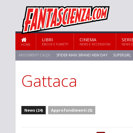
LIBRI
CINEMA
SERI
EBOOK E FUMETTI
NEWS E RECENSIONI
NEWS E
HOME
ARGOMENTI CALDI:
SPIDER-MAN: BRAND NEW DAY
SUPERGIRL
Gattaca
STAR TREK: STRANGE NEW WORLDS
News (24)
Approfondimenti (5)