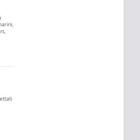
a
arini,
rs
,
ettati