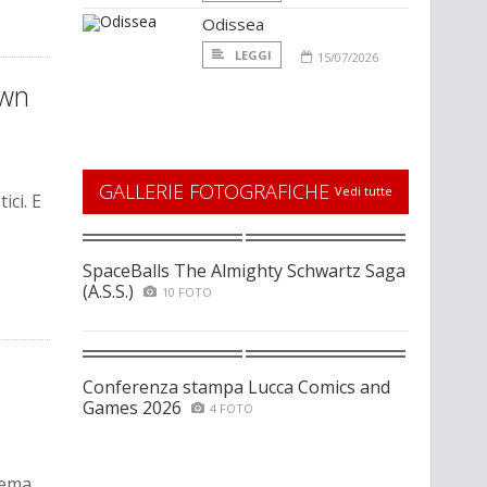
Odissea
LEGGI
15/07/2026
own
GALLERIE FOTOGRAFICHE
Vedi tutte
ci. E
SpaceBalls The Almighty Schwartz Saga
(A.S.S.)
10 FOTO
Conferenza stampa Lucca Comics and
Games 2026
4 FOTO
nema,