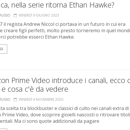
ca, nella serie ritorna Ethan Hawke?
ORUSSO
VENERDÌ 9 GIUGNO 2023
 il regista Andrew Niccol ci portava in un futuro in cui era
le creare figli perfetti, molto presto torneremo in quel mond
erci potrebbe esserci Ethan Hawke.
GI
n Prime Video introduce i canali, ecco 
 e cosa c'è da vedere
ORUSSO
VENERDÌ 6 NOVEMBRE 2020
a scelta tra blockbuster e classici di culto nei canali extra di
rime Video, dove scoprire gioielli nascosti o ritrovare titol
ntali. Ma ci sono quote addizionali da pagare