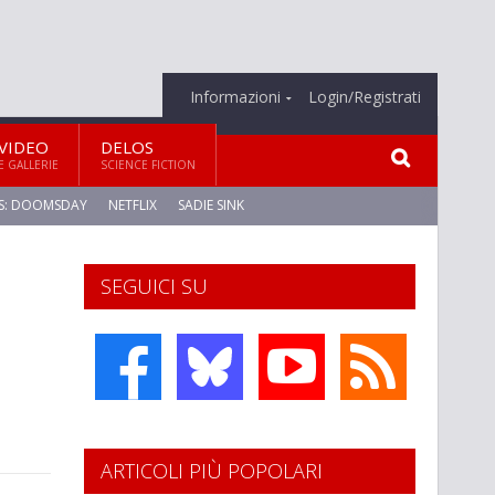
Informazioni
Login/Registrati
VIDEO
DELOS
E GALLERIE
SCIENCE FICTION
S: DOOMSDAY
NETFLIX
SADIE SINK
SEGUICI SU
ARTICOLI PIÙ POPOLARI