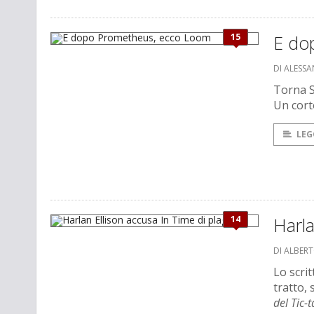
15
E do
DI ALESS
Torna Sc
Un corto
LEG
14
Harla
DI ALBER
Lo scri
tratto,
del Tic-t