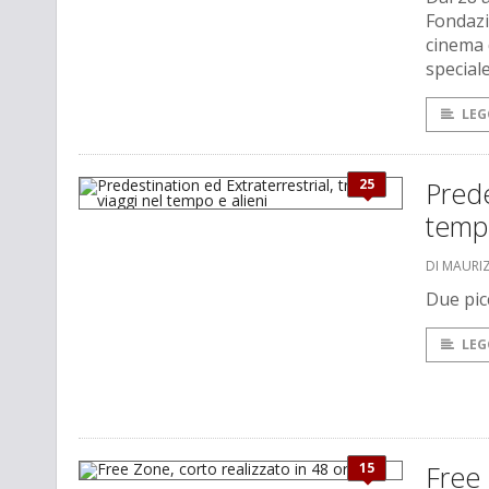
Fondazi
cinema d
special
LEG
25
Prede
tempo
DI MAURI
Due picc
LEG
15
Free 