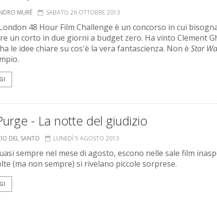
ANDRO MURÈ
SABATO 26 OTTOBRE 2013
Fi London 48 Hour Film Challenge è un concorso in cui bisogn
are un corto in due giorni a budget zero. Ha vinto Clement Gh
 ha le idee chiare su cos'è la vera fantascienza. Non è
Star Wa
mpio.
GI
urge - La notte del giudizio
ZIO DEL SANTO
LUNEDÌ 5 AGOSTO 2013
asi sempre nel mese di agosto, escono nelle sale film inasp
olte (ma non sempre) si rivelano piccole sorprese.
GI