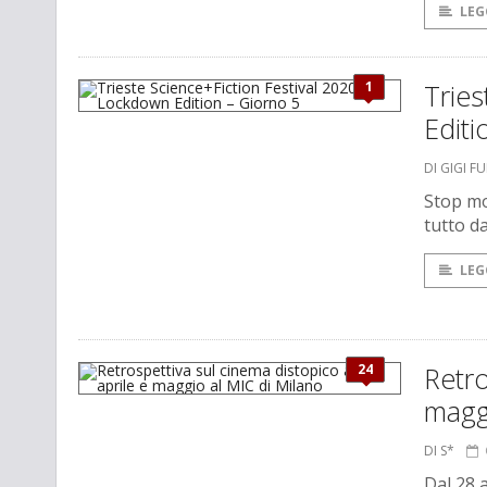
LEG
1
Tries
Editi
DI GIGI F
Stop mo
tutto da
LEG
24
Retro
magg
DI S*
Dal 28 