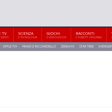
E TV
SCIENZA
GIOCHI
RACCONTI
 VIDEO
E TECNOLOGIA
E VIDEOGIOCHI
E FUMETTI ORIGINALI
APPLE TV+
FRANCO RICCIARDIELLO
ZENDAYA
STAR TREK
AVENGER