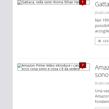
1
Gatta
DI LEO L
Nel 1997
possibi
accogli
LEG
7
Amazo
sono
DI LEO L
Una vast
Amazon P
fondame