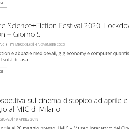
GI
te Science+Fiction Festival 2020: Lockd
on – Giorno 5
UNCIS
MERCOLEDÌ 4 NOVEMBRE 2020
tion e abbazie medioevali, gig economy e computer quantisti
l sofà di casa.
GI
spettiva sul cinema distopico ad aprile e
io al MIC di Milano
GIOVEDÌ 19 APRILE 2018
aprile al 20 maggio presso il MIC – Museo Interattivo del Ci