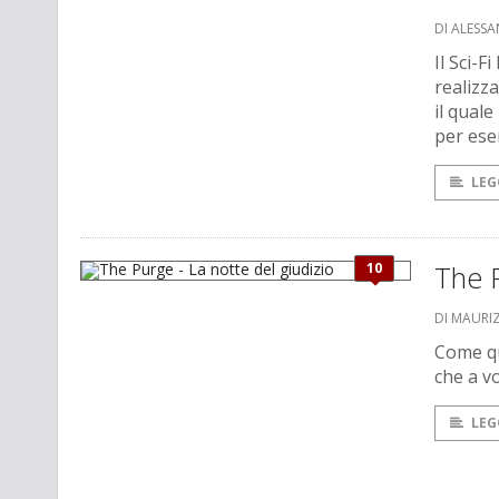
DI ALESS
Il Sci-
realizz
il quale
per ese
LEG
10
The P
DI MAURI
Come qu
che a v
LEG