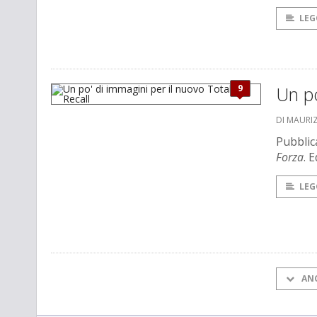
LEG
9
Un po
DI MAURI
Pubblica
Forza
. 
LEG
AN