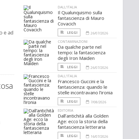
DALL'ITALIA
Il Qualunquismo sulla
fantascienza di Mauro
Covacich
o e ad
LEGGI
26/07/2026
CONTAMINAZIONI
Da qualche parte nel
tempo: la fantascienza
degli Iron Maiden
LEGGI
26/07/2026
DALL'ITALIA
Francesco Guccini e la
cosa
fantascienza: quando le
stelle incontravano l’ironia
LEGGI
7/08/2026
EDITORIA
Dall’antichità alla Golden
Age: ecco la storia della
i
fantascienza letteraria
LEGGI
16/07/2026