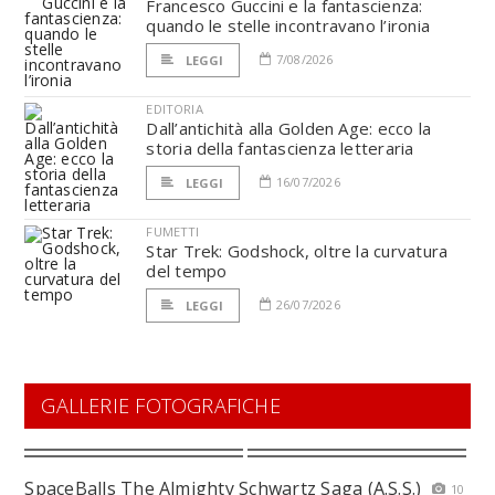
Francesco Guccini e la fantascienza:
quando le stelle incontravano l’ironia
7/08/2026
LEGGI
EDITORIA
Dall’antichità alla Golden Age: ecco la
storia della fantascienza letteraria
16/07/2026
LEGGI
FUMETTI
Star Trek: Godshock, oltre la curvatura
del tempo
26/07/2026
LEGGI
GALLERIE FOTOGRAFICHE
SpaceBalls The Almighty Schwartz Saga (A.S.S.)
10