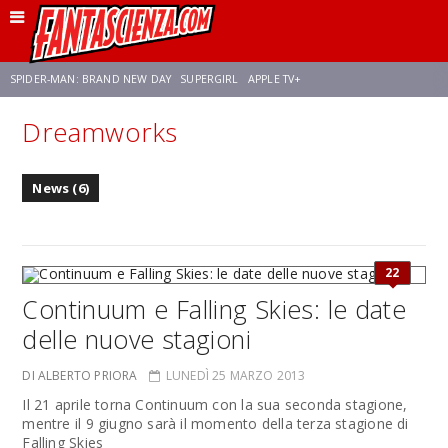
SPIDER-MAN: BRAND NEW DAY
SUPERGIRL
APPLE TV+
Dreamworks
FRANCO RICCIARDIELLO
ZENDAYA
STAR TREK
AVENGERS: DOOMSDAY
News (6)
NETFLIX
SADIE SINK
STAR TREK: STRANGE NEW WORLDS
22
Continuum e Falling Skies: le date
delle nuove stagioni
DI ALBERTO PRIORA
LUNEDÌ 25 MARZO 2013
Il 21 aprile torna Continuum con la sua seconda stagione,
mentre il 9 giugno sarà il momento della terza stagione di
Falling Skies