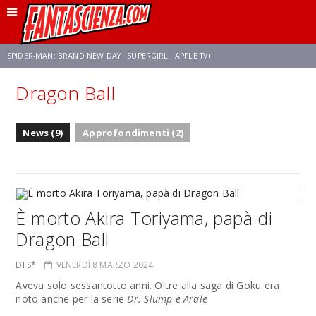
SPIDER-MAN: BRAND NEW DAY
SUPERGIRL
APPLE TV+
Dragon Ball
FRANCO RICCIARDIELLO
ZENDAYA
STAR TREK
AVENGERS: DOOMSDAY
News (9)
Approfondimenti (2)
NETFLIX
SADIE SINK
STAR TREK: STRANGE NEW WORLDS
È morto Akira Toriyama, papà di
Dragon Ball
DI S*
VENERDÌ 8 MARZO 2024
Aveva solo sessantotto anni. Oltre alla saga di Goku era
noto anche per la serie
Dr. Slump e Arale