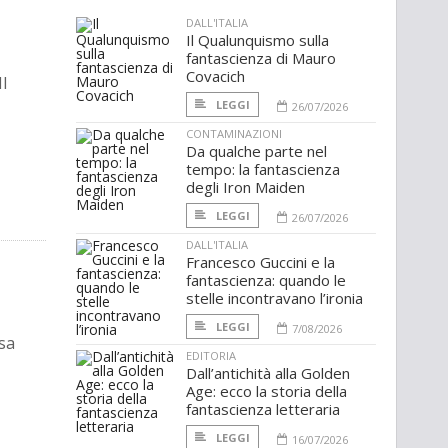
DALL'ITALIA
Il Qualunquismo sulla
fantascienza di Mauro
Covacich
l
LEGGI
26/07/2026
CONTAMINAZIONI
Da qualche parte nel
tempo: la fantascienza
degli Iron Maiden
LEGGI
26/07/2026
DALL'ITALIA
Francesco Guccini e la
fantascienza: quando le
stelle incontravano l’ironia
LEGGI
7/08/2026
sa
EDITORIA
Dall’antichità alla Golden
Age: ecco la storia della
fantascienza letteraria
LEGGI
16/07/2026