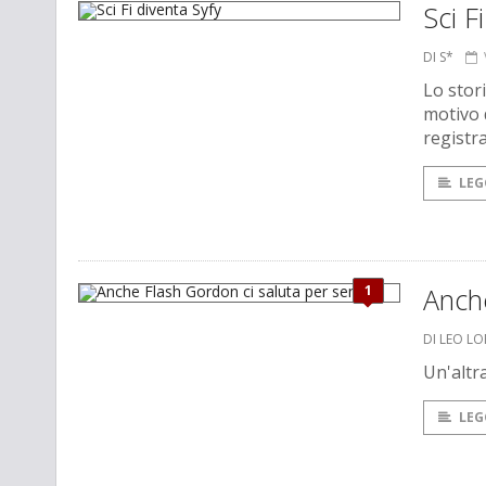
Sci F
DI S*
Lo stor
motivo 
registra
LEG
1
Anch
DI LEO L
Un'altr
LEG