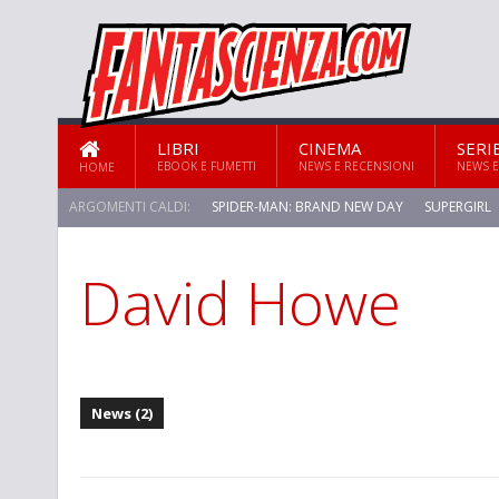
LIBRI
CINEMA
SERI
EBOOK E FUMETTI
NEWS E RECENSIONI
NEWS E
HOME
ARGOMENTI CALDI:
SPIDER-MAN: BRAND NEW DAY
SUPERGIRL
David Howe
STAR TREK: STRANGE NEW WORLDS
News (2)