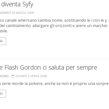
i diventa Syfy
VENERDÌ 20 MARZO 2009
ico canale americano cambia nome, sostituendo le i con le y. I
del cambiamento: allargare gli orizzonti e avere un marchio
bile.
GI
e Flash Gordon ci saluta per sempre
ORUSSO
GIOVEDÌ 3 APRILE 2008
a serie morde la polvere, anche se non è proprio una sorpre
GI