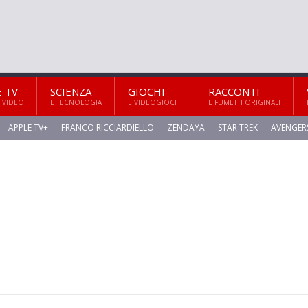
E TV
SCIENZA
GIOCHI
RACCONTI
 VIDEO
E TECNOLOGIA
E VIDEOGIOCHI
E FUMETTI ORIGINALI
APPLE TV+
FRANCO RICCIARDIELLO
ZENDAYA
STAR TREK
AVENGER