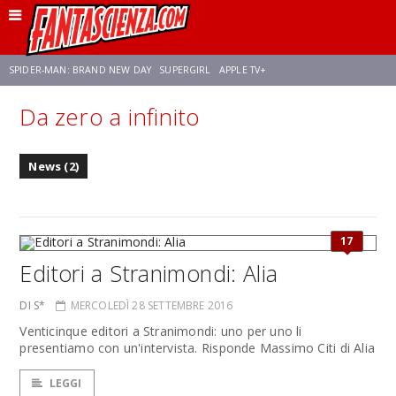
SPIDER-MAN: BRAND NEW DAY
SUPERGIRL
APPLE TV+
Da zero a infinito
FRANCO RICCIARDIELLO
ZENDAYA
STAR TREK
AVENGERS: DOOMSDAY
News (2)
NETFLIX
SADIE SINK
CELIA ROSE GOODING
17
Editori a Stranimondi: Alia
DI S*
MERCOLEDÌ 28 SETTEMBRE 2016
Venticinque editori a Stranimondi: uno per uno li
presentiamo con un'intervista. Risponde Massimo Citi di Alia
LEGGI