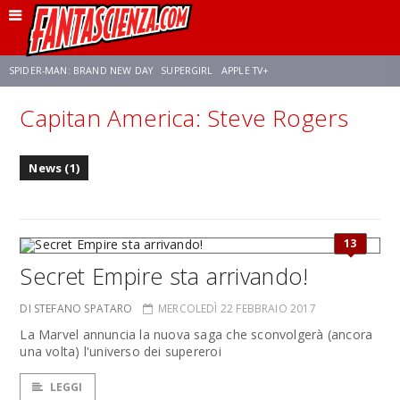
SPIDER-MAN: BRAND NEW DAY
SUPERGIRL
APPLE TV+
Capitan America: Steve Rogers
FRANCO RICCIARDIELLO
ZENDAYA
STAR TREK
AVENGERS: DOOMSDAY
News (1)
NETFLIX
SADIE SINK
STAR TREK: STRANGE NEW WORLDS
13
Secret Empire sta arrivando!
DI STEFANO SPATARO
MERCOLEDÌ 22 FEBBRAIO 2017
La Marvel annuncia la nuova saga che sconvolgerà (ancora
una volta) l'universo dei supereroi
LEGGI